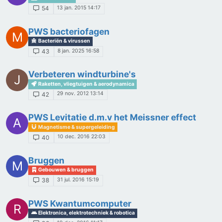
13 jan. 2015 14:17
54
PWS bacteriofagen
M
Bacteriën & virussen
8 jan. 2025 16:58
43
Verbeteren windturbine's
J
Raketten, vliegtuigen & aerodynamica
29 nov. 2012 13:14
42
PWS Levitatie d.m.v het Meissner effect
A
Magnetisme & supergeleiding
10 dec. 2016 22:03
40
Bruggen
M
Gebouwen & bruggen
31 jul. 2016 15:19
38
PWS Kwantumcomputer
R
Elektronica, elektrotechniek & robotica