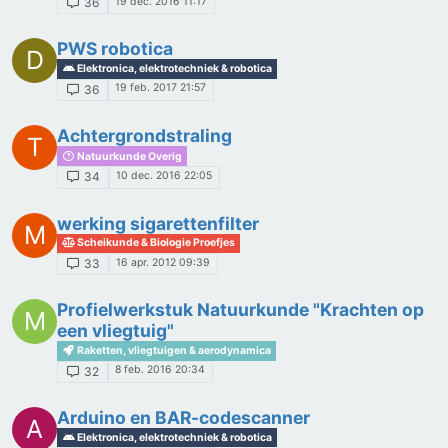
19 dec. 2016 11:17
36
PWS robotica
D
Elektronica, elektrotechniek & robotica
19 feb. 2017 21:57
36
Achtergrondstraling
T
Natuurkunde Overig
10 dec. 2016 22:05
34
werking sigarettenfilter
M
Scheikunde & Biologie Proefjes
16 apr. 2012 09:39
33
Profielwerkstuk Natuurkunde "Krachten op
M
een vliegtuig"
Raketten, vliegtuigen & aerodynamica
8 feb. 2016 20:34
32
Arduino en BAR-codescanner
A
Elektronica, elektrotechniek & robotica