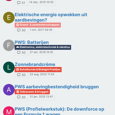
14 dec. 2015 10:52
31
Elektrische energie opwekken uit
E
aardbevingen?
Grond- & aardwetenschappen
1 mrt. 2017 09:18
30
PWS: Batterijen
F
Elektronica, elektrotechniek & robotica
27 okt. 2018 15:18
30
Zonnebrandcrème
L
Scheikunde & Biologie Proefjes
23 aug. 2023 11:42
30
PWS aarbevingbestendigheid bruggen
A
Gebouwen & bruggen
31 jan. 2025 13:41
30
PWS (Profielwerkstuk): De downforce op
M
een Formule 1 wagen