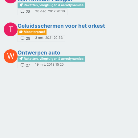
Raketten, vliegtuigen & aerodynamica
30 dec. 2012 20:10
28
Geluidsschermen voor het orkest
T
Meesterproef
3 mrt. 2021 20:33
28
Ontwerpen auto
W
Raketten, vliegtuigen & aerodynamica
19 mrt. 2013 15:20
27
Hoge temperatuur bereiken om Leidenfrost
N
effect om te keren
Scheikunde overig
7 aug. 2023 19:08
27
PWS Voorvleugel F1
T
Raketten, vliegtuigen & aerodynamica
9 dec. 2023 14:33
27