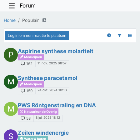
Forum
Home
Populair
Log in om een reactie te plaatsen
Aspirine synthese molariteit
P
Medicijnen
11 nov. 2025 08:57
162
Synthese paracetamol
M
Medicijnen
24 okt. 2024 10:13
159
PWS Röntgenstraling en DNA
M
Natuurkunde Overig
8 jul. 2025 18:12
58
Zeilen windenergie
S
Water & boten