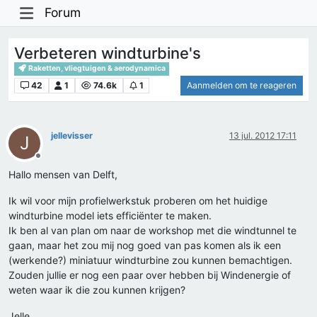
Forum
Verbeteren windturbine's
Raketten, vliegtuigen & aerodynamica
42
1
74.6k
1
Aanmelden om te reageren
jellevisser
13 jul. 2012 17:11
J
Offline
Hallo mensen van Delft,
Ik wil voor mijn profielwerkstuk proberen om het huidige
windturbine model iets efficiënter te maken.
Ik ben al van plan om naar de workshop met die windtunnel te
gaan, maar het zou mij nog goed van pas komen als ik een
(werkende?) miniatuur windturbine zou kunnen bemachtigen.
Zouden jullie er nog een paar over hebben bij Windenergie of
weten waar ik die zou kunnen krijgen?
Jelle