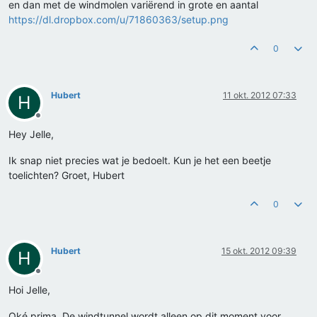
en dan met de windmolen variërend in grote en aantal
https://dl.dropbox.com/u/71860363/setup.png
0
Hubert
11 okt. 2012 07:33
H
Offline
Hey Jelle,
Ik snap niet precies wat je bedoelt. Kun je het een beetje
toelichten? Groet, Hubert
0
Hubert
15 okt. 2012 09:39
H
Offline
Hoi Jelle,
Oké prima. De windtunnel wordt alleen op dit moment voor