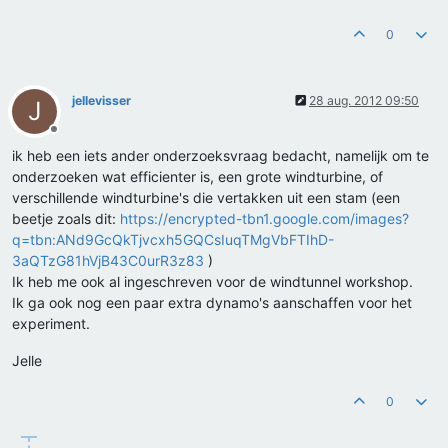
0
jellevisser
28 aug. 2012 09:50
J
Offline
ik heb een iets ander onderzoeksvraag bedacht, namelijk om te
onderzoeken wat efficienter is, een grote windturbine, of
verschillende windturbine's die vertakken uit een stam (een
beetje zoals dit:
https://encrypted-tbn1.google.com/images?
q=tbn:ANd9GcQkTjvcxh5GQCsIuqTMgVbFTIhD-
3aQTzG81hVjB43C0urR3z83
)
Ik heb me ook al ingeschreven voor de windtunnel workshop.
Ik ga ook nog een paar extra dynamo's aanschaffen voor het
experiment.
Jelle
0