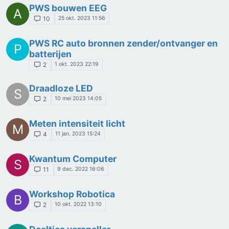
PWS bouwen EEG
A
25 okt. 2023 11:56
10
PWS RC auto bronnen zender/ontvanger en
P
batterijen
1 okt. 2023 22:19
2
Draadloze LED
S
10 mei 2023 14:05
2
Meten intensiteit licht
M
11 jan. 2023 15:24
4
Kwantum Computer
S
9 dec. 2022 16:06
11
Workshop Robotica
B
10 okt. 2022 13:10
2