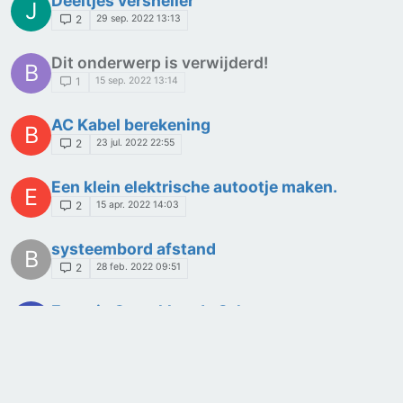
Deeltjes versneller
J
29 sep. 2022 13:13
2
Dit onderwerp is verwijderd!
B
15 sep. 2022 13:14
1
AC Kabel berekening
B
23 jul. 2022 22:55
2
Een klein elektrische autootje maken.
E
15 apr. 2022 14:03
2
systeembord afstand
B
28 feb. 2022 09:51
2
Energie Opwekkende Schoen
B
28 jan. 2022 09:24
2
PWS Kwantumcomputers
N
9 nov. 2021 19:56
9