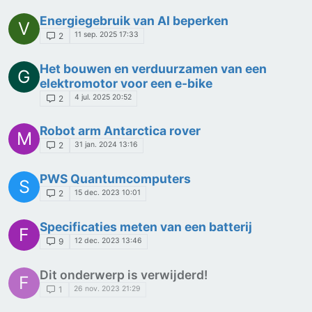
Energiegebruik van AI beperken
V
11 sep. 2025 17:33
2
Het bouwen en verduurzamen van een
G
elektromotor voor een e-bike
4 jul. 2025 20:52
2
Robot arm Antarctica rover
M
31 jan. 2024 13:16
2
PWS Quantumcomputers
S
15 dec. 2023 10:01
2
Specificaties meten van een batterij
F
12 dec. 2023 13:46
9
Dit onderwerp is verwijderd!
F
26 nov. 2023 21:29
1