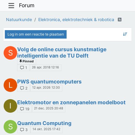
Forum
Natuurkunde
Elektronica, elektrotechniek & robotica
Log in om een reactie te plaatsen
Volg de online cursus kunstmatige
S
intelligentie van de TU Delft
Pinned
26 apr. 2018 12:16
1
PWS quantumcomputers
L
12 apr. 2026 12:30
2
Elektromotor en zonnepanelen modelboot
I
21 dec. 2025 20:48
19
Quantum Computing
S
14 okt. 2025 17:42
3