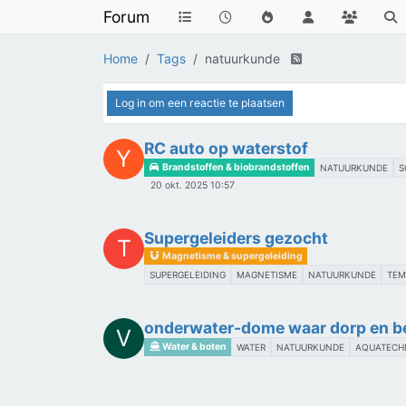
Forum
Home
Tags
natuurkunde
Log in om een reactie te plaatsen
RC auto op waterstof
Y
Brandstoffen & biobrandstoffen
NATUURKUNDE
S
20 okt. 2025 10:57
Supergeleiders gezocht
T
Magnetisme & supergeleiding
SUPERGELEIDING
MAGNETISME
NATUURKUNDE
TEM
onderwater-dome waar dorp en b
V
Water & boten
WATER
NATUURKUNDE
AQUATECH