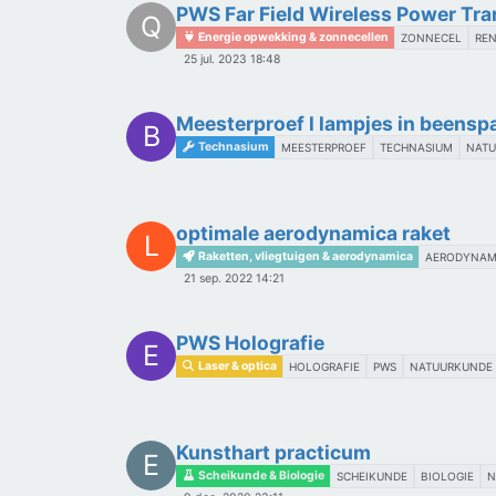
PWS Far Field Wireless Power Tra
Q
Energie opwekking & zonnecellen
ZONNECEL
RE
25 jul. 2023 18:48
Meesterproef l lampjes in beensp
B
Technasium
MEESTERPROEF
TECHNASIUM
NAT
optimale aerodynamica raket
L
Raketten, vliegtuigen & aerodynamica
AERODYNAM
21 sep. 2022 14:21
PWS Holografie
E
Laser & optica
HOLOGRAFIE
PWS
NATUURKUNDE
Kunsthart practicum
E
Scheikunde & Biologie
SCHEIKUNDE
BIOLOGIE
N