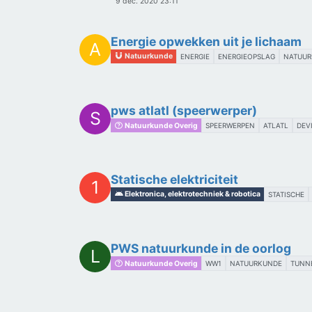
9 dec. 2020 23:11
Energie opwekken uit je lichaam
A
Natuurkunde
ENERGIE
ENERGIEOPSLAG
NATUU
pws atlatl (speerwerper)
S
Natuurkunde Overig
SPEERWERPEN
ATLATL
DEV
Statische elektriciteit
1
Elektronica, elektrotechniek & robotica
STATISCHE
PWS natuurkunde in de oorlog
L
Natuurkunde Overig
WW1
NATUURKUNDE
TUNN