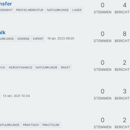
nsfer
0
4
NDEMENT
PROFIELWERKSTUK
NATUURKUNDE
LASER
STEMMEN
BERICH
alk
0
8
16 jan. 2023 08:20
UURKUNDE
ENERGIE
EXPERT
STEMMEN
BERICH
0
2
ICA
AERODYNAMICS
NATUURKUNDE
RAKET
STEMMEN
BERICH
0
3
13 okt. 2021 10:34
STEMMEN
BERICH
0
2
ATUURKUNDE
PRAKTISCH
PRACTICUM
STEMMEN
BERICH