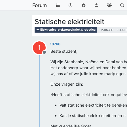
Forum
Statische elektriciteit
Elektronica, elektrotechniek & robotica
STATISCHE
ELEKTR
10766
1
Beste student,
Offline
Wij zijn Stephanie, Naëma en Demi van he
Het onderwerp waar wij het over hebben is
wij ons af of we jullie konden raadplegen
Onze vragen zijn:
-Heeft statische elektriciteit ook negatie
Valt statische elektriciteit te bere
Kan je statische elektriciteit creëre
Met vriendelijke Groet,