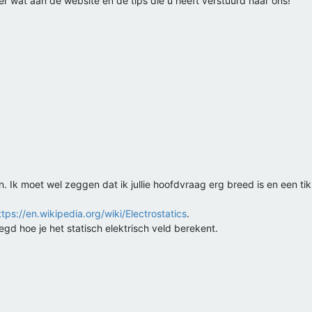
 wat aan de website en de tips die u heeft verstuurd naar ons!
n. Ik moet wel zeggen dat ik jullie hoofdvraag erg breed is en een ti
ttps://en.wikipedia.org/wiki/Electrostatics
.
egd hoe je het statisch elektrisch veld berekent.