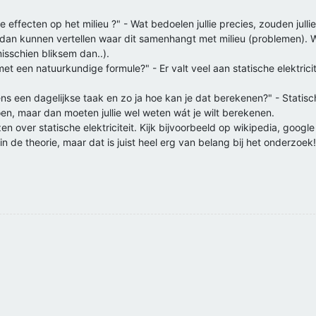
ve effecten op het milieu ?" - Wat bedoelen jullie precies, zouden jull
mij dan kunnen vertellen waar dit samenhangt met milieu (problemen). 
misschien bliksem dan..).
 met een natuurkundige formule?" - Er valt veel aan statische elektricit
jdens een dagelijkse taak en zo ja hoe kan je dat berekenen?" - Statis
en, maar dan moeten jullie wel weten wát je wilt berekenen.
en over statische elektriciteit. Kijk bijvoorbeeld op wikipedia, google
n in de theorie, maar dat is juist heel erg van belang bij het onderzoek!