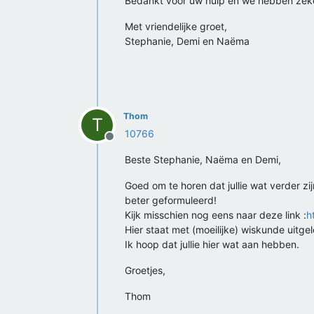
Bedankt voor uw hulp en we hebben zeker
Met vriendelijke groet,
Stephanie, Demi en Naëma
Thom
T
10766
Offline
Beste Stephanie, Naëma en Demi,
Goed om te horen dat jullie wat verder zij
beter geformuleerd!
Kijk misschien nog eens naar deze link :
h
Hier staat met (moeilijke) wiskunde uitgel
Ik hoop dat jullie hier wat aan hebben.
Groetjes,
Thom