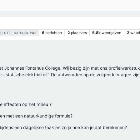
6
berichten
2
plaatsers
5.8k
weergaven
2
watc
CITEIT
NATUURKUNDE
t Johannes Fontanus College. Wij bezig zijn met ons profielwerkstuk
 ‘statische elektriciteit’. De antwoorden op de volgende vragen zijn
ve effecten op het milieu ?
kenen met een natuurkundige formule?
n tijdens een dagelijkse taak en zo ja hoe kan je dat berekenen?