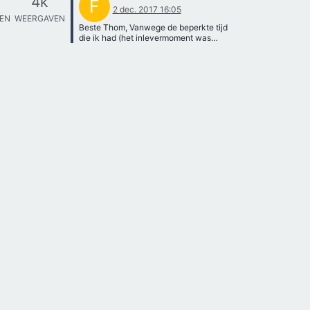
4k
F
2 dec. 2017 16:05
TEN
WEERGAVEN
Beste Thom, Vanwege de beperkte tijd
die ik had (het inlevermoment was
afgelopen dinsdag) heb ik helaas geen
radiobesturing kunnen verwezenlijken.
De onderzeeër is wel afgekomen! Ik
stuur hem aan door de stroomtoevoer
van de motoren van buitenaf te regelen
middels een zes meter lange
stroomkabel die de boot binnengaat.
Hartelijke groeten, Flip