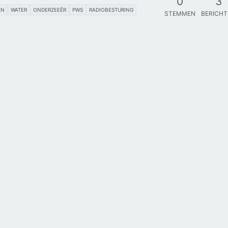
0
3
EN
WATER
ONDERZEEËR
PWS
RADIOBESTURING
STEMMEN
BERICH