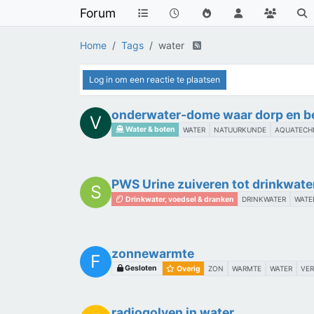
Forum
Home
Tags
water
Log in om een reactie te plaatsen
onderwater-dome waar dorp en b
V
Water & boten
WATER
NATUURKUNDE
AQUATECH
PWS Urine zuiveren tot drinkwate
S
Drinkwater, voedsel & dranken
DRINKWATER
WATE
zonnewarmte
F
Gesloten
Overig
ZON
WARMTE
WATER
VE
radiogolven in water