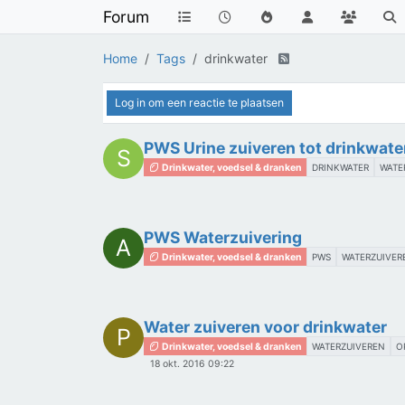
Forum
Home
Tags
drinkwater
Log in om een reactie te plaatsen
PWS Urine zuiveren tot drinkwate
S
Drinkwater, voedsel & dranken
DRINKWATER
WATE
PWS Waterzuivering
A
Drinkwater, voedsel & dranken
PWS
WATERZUIVER
Water zuiveren voor drinkwater
P
Drinkwater, voedsel & dranken
WATERZUIVEREN
O
18 okt. 2016 09:22