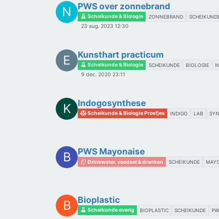
PWS over zonnebrand
N
Scheikunde & Biologie
ZONNEBRAND
SCHEIKUND
23 aug. 2023 12:30
Kunsthart practicum
E
Scheikunde & Biologie
SCHEIKUNDE
BIOLOGIE
N
9 dec. 2020 23:11
Indogosynthese
K
Scheikunde & Biologie Proefjes
INDIGO
LAB
SYN
PWS Mayonaise
B
Drinkwater, voedsel & dranken
SCHEIKUNDE
MAYO
Bioplastic
B
Scheikunde overig
BIOPLASTIC
SCHEIKUNDE
PW