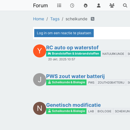
Forum
Home
Tags
scheikunde
Log in om een reactie te plaatsen
RC auto op waterstof
Y
Brandstoffen & biobrandstoffen
NATUURKUNDE
S
20 okt. 2025 10:57
PWS zout water batterij
J
Scheikunde & Biologie
PWS
ZOUTH20BATTERIJ
S
Genetisch modificatie
N
Scheikunde & Biologie
LAB
BIOLOGIE
SCHEIKUN