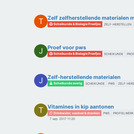
Zelf zelfherstellende materialen
T
Scheikunde & Biologie Proefjes
ZELF-HERSTELLEN
Proef voor pws
J
Scheikunde & Biologie Proefjes
SCHEIKUNDE
PRO
Zelf-herstellende materialen
J
Scheikunde overig
SCHEIKUNDE
PWS
ZELF-HER
Vitamines in kip aantonen
T
Drinkwater, voedsel & dranken
PWS
PROFIELWERK
7 sep. 2017 11:20