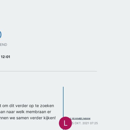
0
GEND
 12:01
nt om dit verder op te zoeken
 gaan naar welk membraan er
kunnen we samen verder kijken!
LISAMELMAN
L
25 OKT. 2021 07:25