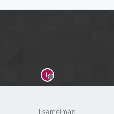
L
Offline
lisamelman