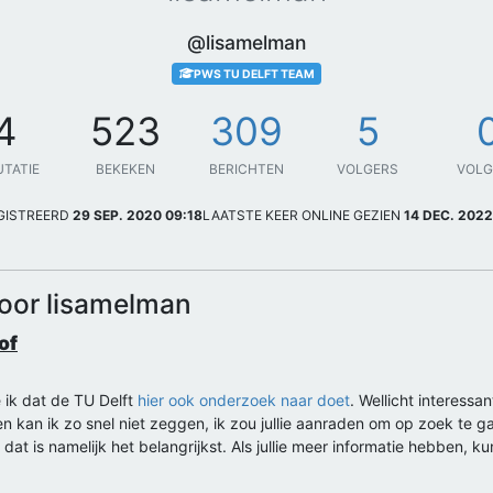
@lisamelman
PWS TU DELFT TEAM
4
523
309
5
UTATIE
BEKEKEN
BERICHTEN
VOLGERS
VOL
GISTREERD
29 SEP. 2020 09:18
LAATSTE KEER ONLINE GEZIEN
14 DEC. 2022
door lisamelman
of
e ik dat de TU Delft
hier ook onderzoek naar doet
. Wellicht interessa
ken kan ik zo snel niet zeggen, ik zou jullie aanraden om op zoek te
 dat is namelijk het belangrijkst. Als jullie meer informatie hebben, 