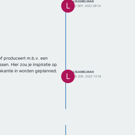
LISAMELMAN
L
22 SEP. 2022 09:14
of produceert m.b.v. een
sen. Hier zou je inspiratie op
akantie in worden geplanned.
LISAMELMAN
L
29 JUN. 2022 13:18