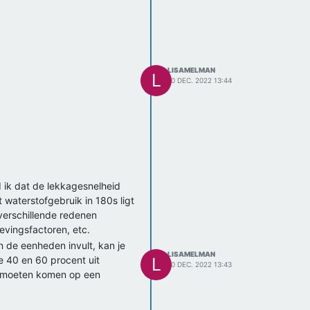
LISAMELMAN
L
10 DEC. 2022 13:44
 ik dat de lekkagesnelheid
waterstofgebruik in 180s ligt
verschillende redenen
vingsfactoren, etc.
n de eenheden invult, kan je
LISAMELMAN
e 40 en 60 procent uit
L
10 DEC. 2022 13:43
it moeten komen op een