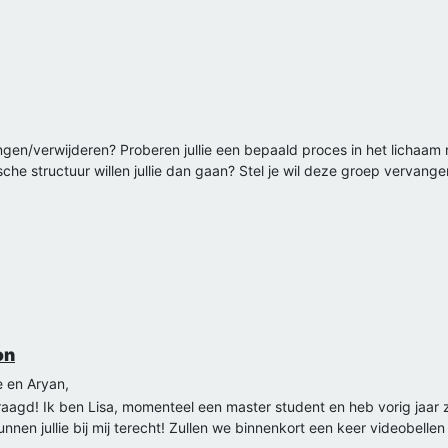
ngen/verwijderen? Proberen jullie een bepaald proces in het lichaam 
che structuur willen jullie dan gaan? Stel je wil deze groep vervang
on
e en Aryan,
vraagd! Ik ben Lisa, momenteel een master student en heb vorig jaar
unnen jullie bij mij terecht! Zullen we binnenkort een keer videobell