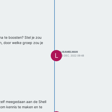
na te boosten? Stel je zou
en, door welke groep zou je
LISAMELMAN
L
13 DEC. 2022 09:48
 zelf meegedaan aan de Shell
en om kennis te maken en te