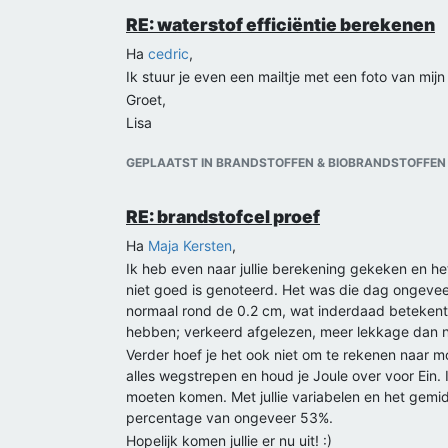
RE: waterstof efficiëntie berekenen
Ha
cedric
,
Ik stuur je even een mailtje met een foto van mijn
Groet,
Lisa
GEPLAATST IN BRANDSTOFFEN & BIOBRANDSTOFFEN
RE: brandstofcel proef
Ha
Maja Kersten
,
Ik heb even naar jullie berekening gekeken en h
niet goed is genoteerd. Het was die dag ongevee
normaal rond de 0.2 cm, wat inderdaad betekent d
hebben; verkeerd afgelezen, meer lekkage dan n
Verder hoef je het ook niet om te rekenen naar m
alles wegstrepen en houd je Joule over voor Ein.
moeten komen. Met jullie variabelen en het gemi
percentage van ongeveer 53%.
Hopelijk komen jullie er nu uit! :)