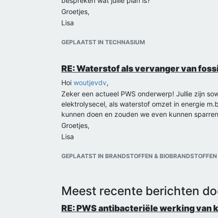
bespreken wat jullie plan is?
Groetjes,
Lisa
GEPLAATST IN TECHNASIUM
RE: Waterstof als vervanger van foss
Hoi
woutjevdv
,
Zeker een actueel PWS onderwerp! Jullie zijn so
elektrolysecel, als waterstof omzet in energie m.b
kunnen doen en zouden we even kunnen sparren 
Groetjes,
Lisa
GEPLAATST IN BRANDSTOFFEN & BIOBRANDSTOFFEN
Meest recente berichten do
RE: PWS antibacteriële werking van 