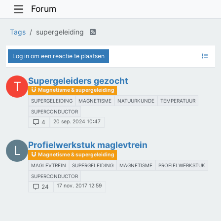
Forum
Tags
supergeleiding
Log in om een reactie te plaatsen
Supergeleiders gezocht
T
Magnetisme & supergeleiding
SUPERGELEIDING
MAGNETISME
NATUURKUNDE
TEMPERATUUR
SUPERCONDUCTOR
20 sep. 2024 10:47
4
Profielwerkstuk maglevtrein
L
Magnetisme & supergeleiding
MAGLEVTREIN
SUPERGELEIDING
MAGNETISME
PROFIELWERKSTUK
SUPERCONDUCTOR
17 nov. 2017 12:59
24