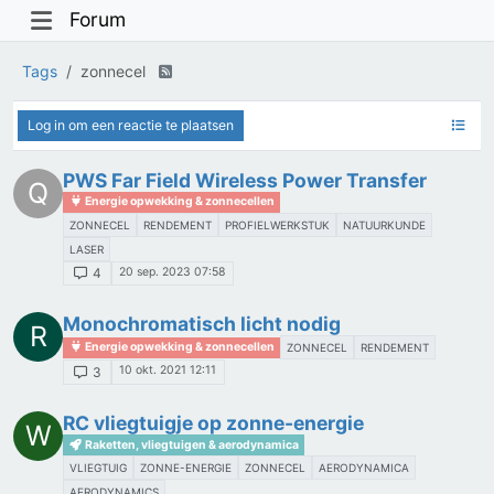
Forum
Tags
zonnecel
Log in om een reactie te plaatsen
PWS Far Field Wireless Power Transfer
Q
Energie opwekking & zonnecellen
ZONNECEL
RENDEMENT
PROFIELWERKSTUK
NATUURKUNDE
LASER
20 sep. 2023 07:58
4
Monochromatisch licht nodig
R
Energie opwekking & zonnecellen
ZONNECEL
RENDEMENT
10 okt. 2021 12:11
3
RC vliegtuigje op zonne-energie
W
Raketten, vliegtuigen & aerodynamica
VLIEGTUIG
ZONNE-ENERGIE
ZONNECEL
AERODYNAMICA
AERODYNAMICS