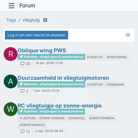
Forum
Tags
vliegtuig
Log in om een reactie te plaatsen
Oblique wing PWS
R
Raketten, vliegtuigen & aerodynamica
VLIEGTUIG
WINDTUNNEL
14 jan. 2026 11:55
20
Duurzaamheid in vliegtuigmotoren
A
Raketten, vliegtuigen & aerodynamica
VLIEGTUIG
DUURZAAM
1 jun. 2023 12:04
3
RC vliegtuigje op zonne-energie
W
Raketten, vliegtuigen & aerodynamica
VLIEGTUIG
ZONNE-ENERGIE
ZONNECEL
AERODYNAMICA
AERODYNAMICS
2 dec. 2019 09:45
12