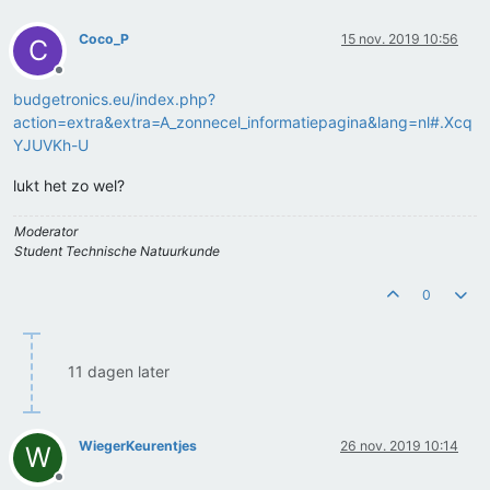
Coco_P
15 nov. 2019 10:56
C
Offline
budgetronics.eu/index.php?
action=extra&extra=A_zonnecel_informatiepagina&lang=nl#.Xcq
YJUVKh-U
lukt het zo wel?
Moderator
Student Technische Natuurkunde
0
11 dagen later
WiegerKeurentjes
26 nov. 2019 10:14
W
Offline