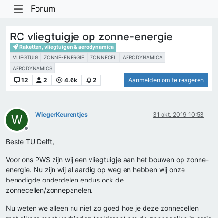
Forum
RC vliegtuigje op zonne-energie
Raketten, vliegtuigen & aerodynamica
VLIEGTUIG
ZONNE-ENERGIE
ZONNECEL
AERODYNAMICA
AERODYNAMICS
12
2
4.6k
2
Aanmelden om te reageren
WiegerKeurentjes
31 okt. 2019 10:53
W
Offline
Beste TU Delft,
Voor ons PWS zijn wij een vliegtuigje aan het bouwen op zonne-
energie. Nu zijn wij al aardig op weg en hebben wij onze
benodigde onderdelen endus ook de
zonnecellen/zonnepanelen.
Nu weten we alleen nu niet zo goed hoe je deze zonnecellen