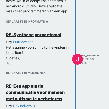
beste. Als ik er eentje kan aanraden is
Groetjes,
het Android Studio. Deze applicatie
Jip
maakt het programmeren van een app
heel duidelijk, maar vooral ook het
testen van de app heel gemakkelijk.
GEPLAATST IN INFORMATICA
Ook wordt het wereldwijd gebruikt dus
kun je gemakkelijk hulp ervoor zoeken
RE: Synthese paracetamol
online. Een tegendeel hieraan is wel dat
Android Studio heel erg met code werkt
Hey
Luukvvelzen
en niet per se visuals. Daardoor kan het
Het aspirine voorschrift kun je vinden in
af en toe moeilijk te begrijpen zijn.
je mailbox!
JIP_RIETVELD
Groetjes,
J
Groetjes,
17 MEI 2021
Jip
Jip
06:53
GEPLAATST IN MEDICIJNEN
RE: Een app om de
communicatie voor mensen
met autisme te verbeteren
Hey
DaVinci6VWO