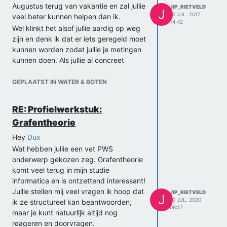
Augustus terug van vakantie en zal jullie
JIP_RIETVELD
J
12 JUL. 2017
veel beter kunnen helpen dan ik.
14:42
Wel klinkt het alsof jullie aardig op weg
zijn en denk ik dat er iets geregeld moet
kunnen worden zodat jullie je metingen
kunnen doen. Als jullie al concreet
nadenken over jullie hoofdvraag en een
goede methode voor het practicum
GEPLAATST IN WATER & BOTEN
verzinnen kan Midas er gelijk mee aan
de slag zodra die terug is. Post die nog
RE: Profielwerkstuk:
vooral en hou het forum in de gaten.
Grafentheorie
Je hoort nog van ons,
Jip
Hey
Dux
Wat hebben jullie een vet PWS
onderwerp gekozen zeg. Grafentheorie
komt veel terug in mijn studie
informatica en is ontzettend interessant!
Jullie stellen mij veel vragen ik hoop dat
JIP_RIETVELD
J
10 JUL. 2020
ik ze structureel kan beantwoorden,
08:17
maar je kunt natuurlijk altijd nog
reageren en doorvragen.