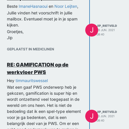
Beste
ImaneHasnaoui
en
Noor Leijten
,
Jullie vinden het voorschrift in jullie
mailbox. Eventueel moet je in je spam
kijken.
JIP_RIETVELD
J
29 JUN. 2021
Groetjes,
08:40
Jip
GEPLAATST IN MEDICIJNEN
RE: GAMIFICATION op de
werkvloer PWS
Hey
timmauritswessel
Wat een gaaf PWS onderwerp heb je
gekozen, gamification is super hip en
wordt ontzettend veel toegepast in de
wereld om ons heen. Het is niet de
bedoeling dat ik een spel-type element
JIP_RIETVELD
J
13 JUN. 2021
voor je ga bedenken, dat is een
08:40
belangrijk deel van je PWS. Om er een