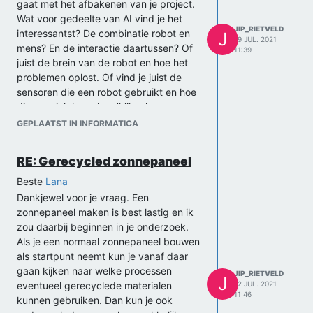
afstand meter naar een andere gaan.
gaat met het afbakenen van je project.
Google gebruikt dit bijvoorbeeld.
Wat voor gedeelte van AI vind je het
. Als
JIP_RIETVELD
laatste voorbeeld neem ik een netwerk
interessantst? De combinatie robot en
J
19 JUL. 2021
tussen verschillende computers. Hier
mens? En de interactie daartussen? Of
11:39
hebben wegen dus niet perse een
juist de brein van de robot en hoe het
waarde en representeren ze simpel dat
problemen oplost. Of vind je juist de
er een connectie is tussen 2 plekken. Er
sensoren die een robot gebruikt en hoe
zijn dus een hoop applicaties van de
die om zich heen kan 'kijken'
grafentheorie!
interessant. Dit zijn brede verschillende
GEPLAATST IN INFORMATICA
aspecten die allemaal komen kijken bij
Goede voorbeelden van literatuur heb ik
een robot of AI en waar je op kunt
niet perse liggen, er is namelijk heel veel
RE: Gerecycled zonnepaneel
focussen in jouw PWS.
te lezen over de graaftheorie. Ik raad
jullie aan om lekker rond te googlen. Als
'Complexe puzzels' oplossen die je
Beste
Lana
dat in het Nederlands niet altijd lukt kun
noemt in je vraag is namelijk niet zozeer
Dankjewel voor je vraag. Een
je ook in het Engels naar
een AI of robot probleem maar een
graph theory
zonnepaneel maken is best lastig en ik
googlen.
wiskundig of programmeer probleem.
zou daarbij beginnen in je onderzoek.
Voor je PWS een systeem creëren die
Als laatste bespreek ik jullie deelvragen.
Als je een normaal zonnepaneel bouwen
een sudoku kan oplossen kan namelijk
Als eerste wil ik zeggen dat ik nog geen
als startpunt neemt kun je vanaf daar
ook volledig digitaal, dan moet je alleen
hoofdvraag zie! Hoe kun je deelvragen
gaan kijken naar welke processen
JIP_RIETVELD
J
je sudoku vertalen in iets wat je
hebben zonder hoofdvraag. Alle
eventueel gerecyclede materialen
12 JUL. 2021
11:46
computer kan inlezen.
deelvragen samen zouden samen de
kunnen gebruiken. Dan kun je ook