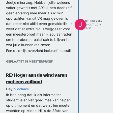
Jeetje mina zeg. Hebben jullie weleens
vaker gewerkt met AR? Ik heb daar zelf
geen ervaring mee maar als ik mijn
opdrachten vanuit VR mag geloven is
JIP_RIETVELD
J
dat zeker niet altijd even gemakkelijk. Ik
29 OKT. 2019
weet dat er extra tijd is weggezet voor
09:56
een meesterproef maar ik zou aanraden
om te proberen realistisch te blijven in
wat jullie kunnen realiseren.
Een duidelijk overzicht inclusief: huisstijl,
waar knoppen moeten komen en wat
voor functionaliteiten een app bevat
GEPLAATST IN MEESTERPROEF
kan namelijk al even of meer meer
waardevol zijn dan een prototype.
RE: Hoger aan de wind varen
Kijk maar wat jullie daarvan vinden, het
met een zeilboot
klinkt in ieder geval alsof jullie goed
onderweg zijn! Is het leuk om een keer
Hey
Nicolaas1
in persoon af te spreken?
Ik ben bang dat ik als Informatica
Groetjes,
student je er niet goed mee kan helpen
Jip
op dit moment en dat we zullen moeten
wachten op Midas. Hij is de 22ste van