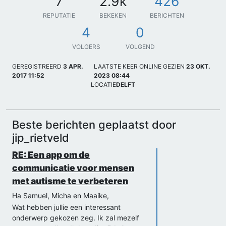
7
2.9k
426
REPUTATIE
BEKEKEN
BERICHTEN
4
0
VOLGERS
VOLGEND
GEREGISTREERD
3 APR.
LAATSTE KEER ONLINE GEZIEN
23 OKT.
2017 11:52
2023 08:44
LOCATIE
DELFT
Beste berichten geplaatst door
jip_rietveld
RE: Een app om de
communicatie voor mensen
met autisme te verbeteren
Ha Samuel, Micha en Maaike,
Wat hebben jullie een interessant
onderwerp gekozen zeg. Ik zal mezelf