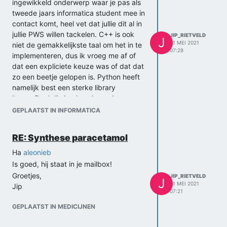
ingewikkeld onderwerp waar je pas als
tweede jaars informatica student mee in
contact komt, heel vet dat jullie dit al in
jullie PWS willen tackelen. C++ is ook
JIP_RIETVELD
J
31 MEI 2021
niet de gemakkelijkste taal om het in te
07:28
implementeren, dus ik vroeg me af of
dat een expliciete keuze was of dat dat
zo een beetje gelopen is. Python heeft
namelijk best een sterke library
'tensorflow' die heel veel van de
Machine Learning implementatie uit je
GEPLAATST IN INFORMATICA
handen neemt.
Als jullie per se C++ willen gebruiken
RE: Synthese paracetamol
moeten we misschien iets meer de
diepte in duiken in hoe Machine
Ha
aleonieb
Learning werkt en hoe je dat kan
Is goed, hij staat in je mailbox!
implementeren. Want dat zal dan met
Groetjes,
JIP_RIETVELD
J
de hand moeten, hoeveel ervaring
31 MEI 2021
Jip
07:21
hebben jullie in C++ dan kan ik daar
mijn hulp op aanpassen.
GEPLAATST IN MEDICIJNEN
Als laatste wil ik jullie
deze video