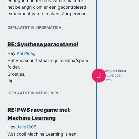
echt goed onderzoek van te maken is
het belangrijk om er een gecontroleerd
experiment van te maken. Zorg ervoor
dat je een controle groep hebt zonder
gamification en een groep met
GEPLAATST IN INFORMATICA
gamification, bedenk goed wat voor
metingen je gaat doen op de
RE: Synthese paracetamol
verschillende groepen en hoe je daaruit
kan concluderen of het een succes is of
Hey
Kai Ploeg
niet.
Het voorschrift staat in je mailbox/spam
Ik hoop dat dit jullie al de goede weg op
folder.
JIP_RIETVELD
kan helpen,
J
Groetjes,
7 JUN. 2021
Jip
Jip
11:25
GEPLAATST IN MEDICIJNEN
RE: PWS racegame met
Machine Learning
Hey
Jelle1905
Wat cool! Machine Learning is een