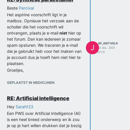
al snel ter grootte van een eerstejaars
Beste
Percival
opdracht op de universiteit, maar die
Het aspirine voorschrift ligt in je
studenten hebben dan al colleges
mailbox. Opnieuw het verzoek aan de
gehad en kleinere opdrachten om mee
scholier die het voorschrift wil
te beginnen, als jullie dit gaan maken
ontvangen, plaats je e-mail
niet
hier op
van de grond kan het lang duren.
het forum. Dan kan iedereen je zomaar
Het prachtige aan de grafentheorie is
JIP_RIETVELD
spam opsturen. We traceren je e-mail
J
hoe breed toepasbaar die is. Heel
20 JUL. 2021
die je gebruikt heb voor het maken van
duidelijk is natuurlijk het voorbeeld van
07:12
je account dus je hoeft hem niet hier te
een route, dan is elke knoop een
plaatsen.
kruispunt en de waarde van de wegen
Groetjes,
hoe lang je erover doet om van knoop X
Jip
naar knoop Y te gaan. Dit wordt
gebruikt in elke route app. Maar het kan
GEPLAATST IN MEDICIJNEN
ook heel anders worden ingevuld. Zo is
elke knoop opeens een waarde van
RE: Artificial intelligence
afstand, denk meter, voet of lichtjaar. En
Hey
Sarah123
is elke weg ertussen de ratio om van het
een naar het ander te gaan (let op, dit is
Een PWS over Artificial Intelligence (AI)
dus een graaf waar een weg een
is een heel breed onderwerp en ik zou
richting heeft). Zo kun je van elke
je op je hart willen drukken dat je bezig