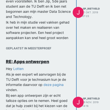
even voorstellen. Ik ben Jip, 5de jaars
student aan de TU Delft en ik ben net
JIP_RIETVELD
J
begonnen aan mijn master Data Science
21 OKT. 2019
and Technology.
07:23
Ik heb in mijn studie veel vakken gehad
over het maken en realiseren van
software projecten. Een heel project
aanpakken kan snel heel groot worden
maar daarom vind ik deze meesterproef
ook zo cool. Er komt echt veel kijken bij
GEPLAATST IN MEESTERPROEF
een project als dit.
Ik vroeg me af waar de focus voor jullie
RE: Apps ontwerpen
zal liggen bij de meesterproef. Is het
Hey
Lotten
meer de sociale kant? Wil je de focus
zegmaar meer richting de communicatie
Als je een expert wil aanvragen bij de
en op theoretisch- en concept niveau
TU Delft voor je technasium kun je de
uitwerken hoe een app daarbij kan
informatie daarvoor op
deze pagina
helpen? Of willen jullie meer de praktijk
vinden.
kant op en echt proberen de app te
Bij een app ontwerpen zijn er echt
JIP_RIETVELD
realiseren.
talloze opties om te nemen. Heel goed
J
29 NOV. 2019
Ik ben benieuwd!
dat je hulp zoekt bij het kiezen van de
14:16