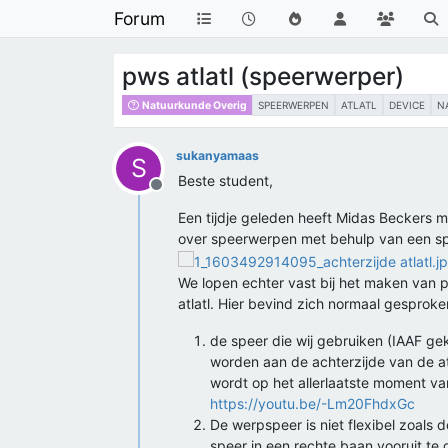
Forum
pws atlatl (speerwerper)
Natuurkunde Overig
SPEERWERPEN
ATLATL
DEVICE
N
sukanyamaas
S
Beste student,
Offline
Een tijdje geleden heeft Midas Beckers m
over speerwerpen met behulp van een spe
We lopen echter vast bij het maken van p
atlatl. Hier bevind zich normaal gesprok
de speer die wij gebruiken (IAAF ge
worden aan de achterzijde van de atla
wordt op het allerlaatste moment va
https://youtu.be/-Lm20FhdxGc
De werpspeer is niet flexibel zoals
speer in een rechte baan vooruit te 