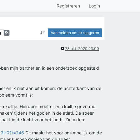
Registreren
Login
g
Aanmelden om te reageren
23 okt. 2020 23:00
ebben mijn partner en ik een onderzoek opgesteld
er en ik niet aan uit komen: de achterkant van de
obleem vormt is:
n kuiltje. Hierdoor moet er een kuiltje gevormd
aken' tijdens het gooien in de atlatl. De speer
kt in de lucht voor het landt. Zie video:
53I-0?t=246
Dit maakt het voor ons moeilijk om de
het ver kunnen gooien van de speer.