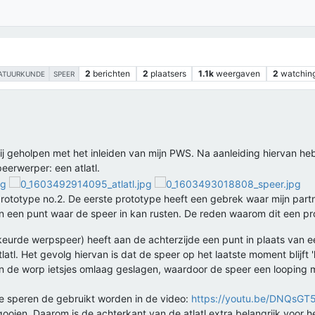
2
berichten
2
plaatsers
1.1k
weergaven
2
watchin
ATUURKUNDE
SPEER
ij geholpen met het inleiden van mijn PWS. Na aanleiding hiervan h
erwerper: een atlatl.
rototype no.2. De eerste prototype heeft een gebrek waar mijn partn
en een punt waar de speer in kan rusten. De reden waarom dit een pr
keurde werpspeer) heeft aan de achterzijde een punt in plaats van ee
tl. Het gevolg hiervan is dat de speer op het laatste moment blijft 'h
n de worp ietsjes omlaag geslagen, waardoor de speer een looping maa
 de speren de gebruikt worden in de video:
https://youtu.be/DNQsGT
gooien. Daarom is de achterkant van de atlatl extra belangrijk voor 