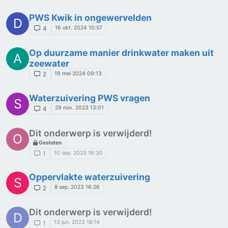
PWS Kwik in ongewervelden
D
16 okt. 2024 10:57
4
Op duurzame manier drinkwater maken uit
A
zeewater
19 mei 2024 09:13
2
Waterzuivering PWS vragen
S
29 nov. 2023 13:01
4
Dit onderwerp is verwijderd!
O
Gesloten
10 sep. 2023 16:30
1
Oppervlakte waterzuivering
S
8 sep. 2023 16:26
2
Dit onderwerp is verwijderd!
D
13 jun. 2023 18:14
1