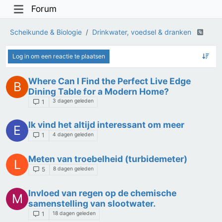
Forum
Scheikunde & Biologie
Drinkwater, voedsel & dranken
Log in om een reactie te plaatsen
Where Can I Find the Perfect Live Edge
B
Dining Table for a Modern Home?
3 dagen geleden
1
Ik vind het altijd interessant om meer
E
4 dagen geleden
1
Meten van troebelheid (turbidemeter)
L
8 dagen geleden
5
Invloed van regen op de chemische
M
samenstelling van slootwater.
18 dagen geleden
1