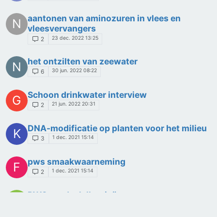
aantonen van aminozuren in vlees en
N
vleesvervangers
23 dec. 2022 13:25
2
het ontzilten van zeewater
N
30 jun. 2022 08:22
6
Schoon drinkwater interview
G
21 jun. 2022 20:31
2
DNA-modificatie op planten voor het milieu
K
1 dec. 2021 15:14
3
pws smaakwaarneming
F
1 dec. 2021 15:14
2
PWS voedselallergieën
A
30 sep. 2021 13:24
2