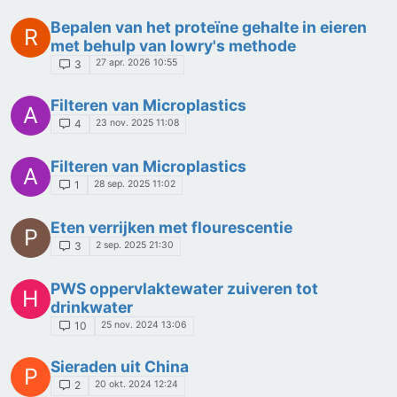
Bepalen van het proteïne gehalte in eieren
R
met behulp van lowry's methode
27 apr. 2026 10:55
3
Filteren van Microplastics
A
23 nov. 2025 11:08
4
Filteren van Microplastics
A
28 sep. 2025 11:02
1
Eten verrijken met flourescentie
P
2 sep. 2025 21:30
3
PWS oppervlaktewater zuiveren tot
H
drinkwater
25 nov. 2024 13:06
10
Sieraden uit China
P
20 okt. 2024 12:24
2