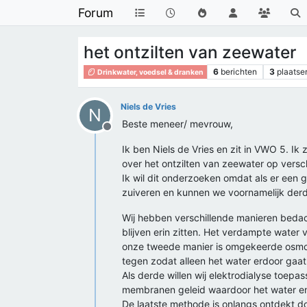
Forum
het ontzilten van zeewater
6
berichten
3
plaatse
Drinkwater, voedsel & dranken
Niels de Vries
N
Beste meneer/ mevrouw,
Offline
Ik ben Niels de Vries en zit in VWO 5. Ik 
over het ontzilten van zeewater op versch
Ik wil dit onderzoeken omdat als er ee
zuiveren en kunnen we voornamelijk derde
Wij hebben verschillende manieren bedac
blijven erin zitten. Het verdampte water 
onze tweede manier is omgekeerde osmo
tegen zodat alleen het water erdoor gaat
Als derde willen wij elektrodialyse toe
membranen geleid waardoor het water en 
De laatste methode is onlangs ontdekt d