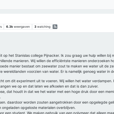
rs
6.3k
weergaven
3
watching
zit op het Stanislas college Pijnacker. Ik zou graag uw hulp willen bij
illende manieren. Wij willen de efficiëntste manieren onderzoeken ho
n goede manier bestaat om zeewater zout te maken we water uit de 
 wereldlanden voorzien van water. Er is namelijk genoeg water in de 
ht om dit experiment uit te voeren. Wij willen het water verdampen.
vangen we op en dat laten we afkoelen en dat is dan zuiver.
se, dat houdt in dat we het water met een hoge druk door een m
.
passen. daardoor worden zouten aangetrokken door een opgelegde gel
ongeladen opgeloste materialen overblijven.
oor een student. We maken gebruik van een polymeer dat alleen maar