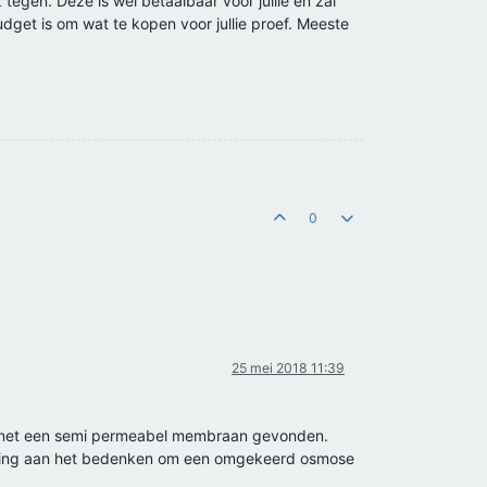
t
tegen. Deze is wel betaalbaar voor jullie en zal
dget is om wat te kopen voor jullie proef. Meeste
0
25 mei 2018 11:39
ternet een semi permeabel membraan gevonden.
elling aan het bedenken om een omgekeerd osmose