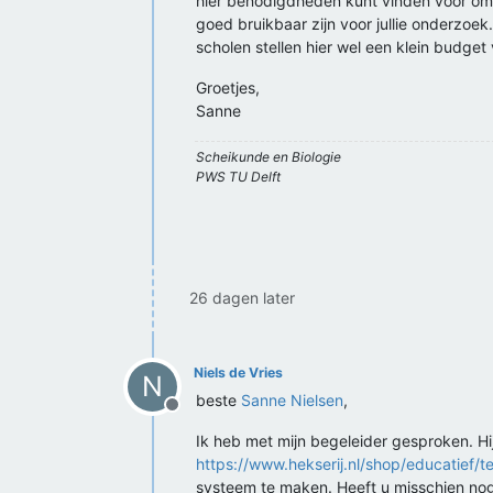
hier benodigdheden kunt vinden voor omg
goed bruikbaar zijn voor jullie onderzoe
scholen stellen hier wel een klein budget v
Groetjes,
Sanne
Scheikunde en Biologie
PWS TU Delft
26 dagen later
Niels de Vries
N
beste
Sanne Nielsen
,
Offline
Ik heb met mijn begeleider gesproken. H
https://www.hekserij.nl/shop/educatief
systeem te maken. Heeft u misschien n