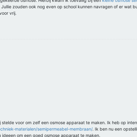
ekeerde osmose. Hierbij kwam ik toevallig bij een
kleine osmose se
k. Jullie zouden ook nog even op school kunnen navragen of er wat bu
oor vrij.
ij stelde voor om zelf een osmose apparaat te maken. Ik heb op in
/techniek-materialen/semipermeabel-membraan/
. Ik ben nu een opst
og ideeen om een goed osmose apparaat te maken.