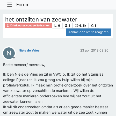
Forum
het ontzilten van zeewater
6
3
6.3k
3
Drinkwater, voedsel & dranken
Aanmelden om te reageren
Niels de Vries
23 apr. 2018 09:30
N
Offline
Beste meneer/ mevrouw,
Ik ben Niels de Vries en zit in VWO 5. Ik zit op het Stanislas
college Pijnacker. Ik zou graag uw hulp willen bij mijn
profielwerkstuk. Ik maak mijn profielonderzoek over het ontzilten
van zeewater op verschillende manieren. Wij willen de
efficiëntste manieren onderzoeken hoe wij het zout uit het
zeewater kunnen halen.
Ik wil dit onderzoeken omdat als er een goede manier bestaat
om zeewater zout te maken we water uit de zee zout kunnen