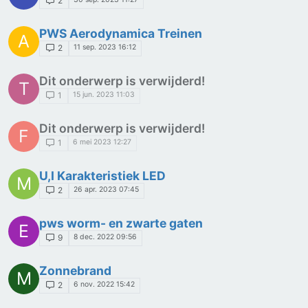
2
PWS Aerodynamica Treinen
A
11 sep. 2023 16:12
2
Dit onderwerp is verwijderd!
T
15 jun. 2023 11:03
1
Dit onderwerp is verwijderd!
F
6 mei 2023 12:27
1
U,I Karakteristiek LED
M
26 apr. 2023 07:45
2
pws worm- en zwarte gaten
E
8 dec. 2022 09:56
9
Zonnebrand
M
6 nov. 2022 15:42
2