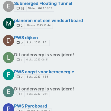
Submerged Floating Tunnel
E
18 dec. 2023 08:07
15
planeren met een windsurfboard
M
29 nov. 2023 16:44
2
PWS dijken
D
8 okt. 2023 12:21
9
Dit onderwerp is verwijderd!
L
6 okt. 2023 08:31
1
PWS angst voor kernenergie
F
5 okt. 2023 11:34
2
Dit onderwerp is verwijderd!
E
4 okt. 2023 12:14
1
PWS Pyroboard
P
30 sep. 2023 11:27