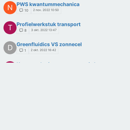
PWS kwantummechanica
N
2 nov. 2022 10:50
10
Profielwerkstuk transport
T
3 okt. 2022 13:47
8
Greenfluidics VS zonnecel
D
2 okt. 2022 16:42
1
Kan astrologie met astronomie bewezen
L
worden?
24 sep. 2022 09:09
2
Massa van een zwart gat
C
20 sep. 2022 20:37
4
relatie tussen Schrödinger vergelijking en
F
dubbel spleet experiment
27 apr. 2022 08:21
6