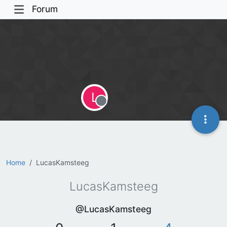
Forum
L
Offline
Home
LucasKamsteeg
LucasKamsteeg
@LucasKamsteeg