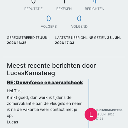
0
1
4
REPUTATIE
BEKEKEN
BERICHTEN
0
0
VOLGERS
VOLGEND
GEREGISTREERD
17 JUN.
LAATSTE KEER ONLINE GEZIEN
23 JUN.
2026 16:35
2026 17:33
Meest recente berichten door
LucasKamsteeg
RE: Downforce en aanvalshoek
Hoi Tijn,
Klinkt goed, dan werk ik tijdens de
zomervakantie aan de vleugels en neem
ik na de vakantie weer contact met je
LUCASKAMSTEEG
L
23 JUN. 2026
op.
17:33
Lucas