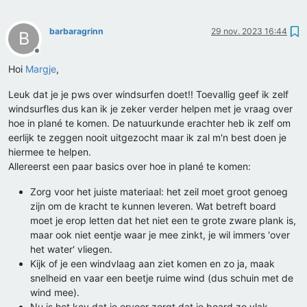
barbaragrinn
29 nov. 2023 16:44
B
Offline
Hoi
Margje
,
Leuk dat je je pws over windsurfen doet!! Toevallig geef ik zelf
windsurfles dus kan ik je zeker verder helpen met je vraag over
hoe in plané te komen. De natuurkunde erachter heb ik zelf om
eerlijk te zeggen nooit uitgezocht maar ik zal m'n best doen je
hiermee te helpen.
Allereerst een paar basics over hoe in plané te komen:
Zorg voor het juiste materiaal: het zeil moet groot genoeg
zijn om de kracht te kunnen leveren. Wat betreft board
moet je erop letten dat het niet een te grote zware plank is,
maar ook niet eentje waar je mee zinkt, je wil immers 'over
het water' vliegen.
Kijk of je een windvlaag aan ziet komen en zo ja, maak
snelheid en vaar een beetje ruime wind (dus schuin met de
wind mee).
Nu is het key dat je ervoor zorgt dat je board zo vlak