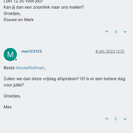
Lukt 12.30 voor jou?
Kan jij dan een zoomlink naar ons mailen?
Groetjes,
Douwe en Mark
0
max123123
8 okt. 2023 12:21
M
Offline
Beste
douwefluitman
,
Zullen we dan deze vrijdag afspreken? Of is er een betere dag
voor jullie?
Groetjes,
Max
0