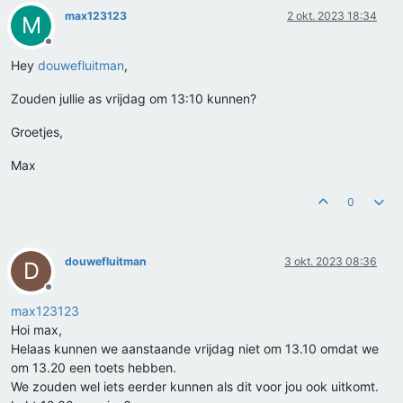
max123123
2 okt. 2023 18:34
M
Offline
Hey
douwefluitman
,
Zouden jullie as vrijdag om 13:10 kunnen?
Groetjes,
Max
0
douwefluitman
3 okt. 2023 08:36
D
Offline
max123123
Hoi max,
Helaas kunnen we aanstaande vrijdag niet om 13.10 omdat we
om 13.20 een toets hebben.
We zouden wel iets eerder kunnen als dit voor jou ook uitkomt.