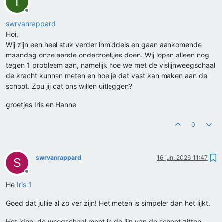
I
Offline
swrvanrappard
Hoi,
Wij zijn een heel stuk verder inmiddels en gaan aankomende
maandag onze eerste onderzoekjes doen. Wij lopen alleen nog
tegen 1 probleem aan, namelijk hoe we met de vislijnweegschaal
de kracht kunnen meten en hoe je dat vast kan maken aan de
schoot. Zou jij dat ons willen uitleggen?
groetjes Iris en Hanne
0
swrvanrappard
16 jun. 2026 11:47
S
Offline
He
Iris 1
Goed dat jullie al zo ver zijn! Het meten is simpeler dan het lijkt.
Het idee: de weegschaal moet in de lijn van de schoot zitten,