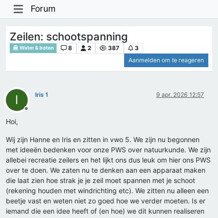
Forum
Zeilen: schootspanning
8
2
387
3
Water & boten
Aanmelden om te reageren
Iris 1
9 apr. 2026 12:57
I
Offline
Hoi,
Wij zijn Hanne en Iris en zitten in vwo 5. We zijn nu begonnen
met ideeën bedenken voor onze PWS over natuurkunde. We zijn
allebei recreatie zeilers en het lijkt ons dus leuk om hier ons PWS
over te doen. We zaten nu te denken aan een apparaat maken
die laat zien hoe strak je je zeil moet spannen met je schoot
(rekening houden met windrichting etc). We zitten nu alleen een
beetje vast en weten niet zo goed hoe we verder moeten. Is er
iemand die een idee heeft of (en hoe) we dit kunnen realiseren