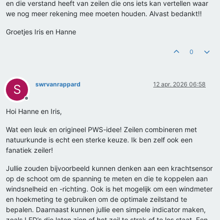
en die verstand heeft van zeilen die ons iets kan vertellen waar
we nog meer rekening mee moeten houden. Alvast bedankt!!
Groetjes Iris en Hanne
0
swrvanrappard
12 apr. 2026 06:58
S
Offline
Hoi Hanne en Iris,
Wat een leuk en origineel PWS-idee! Zeilen combineren met
natuurkunde is echt een sterke keuze. Ik ben zelf ook een
fanatiek zeiler!
Jullie zouden bijvoorbeeld kunnen denken aan een krachtsensor
op de schoot om de spanning te meten en die te koppelen aan
windsnelheid en -richting. Ook is het mogelijk om een windmeter
en hoekmeting te gebruiken om de optimale zeilstand te
bepalen. Daarnaast kunnen jullie een simpele indicator maken,
zoals LED’s die laten zien of het zeil te strak of te los staat. Een