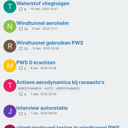
Waterstof vliegtuigen
T
10 dec. 2025 12:47
9
Windtunnel aerohelm
N
9 dec. 2025 11:11
16
Windtunnel gebruiken PWS
R
9 dec. 2025 10:08
23
PWS G krachten
M
8 dec. 2025 14:28
2
Actieve aerodynamica bij raceauto's
T
AERODYNAMICA
AUTO
AERODYNAMICS
1 dec. 2025 20:54
4
Interview autorotatie
J
1 dec. 2025 08:09
3
vliegtuigvleugel testen in windtunnel PWS