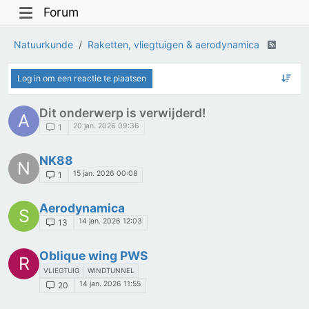
Forum
Natuurkunde
Raketten, vliegtuigen & aerodynamica
Log in om een reactie te plaatsen
Dit onderwerp is verwijderd!
A
20 jan. 2026 09:36
1
NK88
N
15 jan. 2026 00:08
1
Aerodynamica
S
14 jan. 2026 12:03
13
Oblique wing PWS
R
VLIEGTUIG
WINDTUNNEL
14 jan. 2026 11:55
20