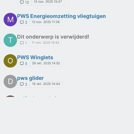
13 nov. 2025 15:47
12
PWS Energieomzetting vliegtuigen
M
12 nov. 2025 11:36
2
Dit onderwerp is verwijderd!
T
11 nov. 2025 15:42
1
PWS Winglets
O
29 okt. 2025 14:52
5
pws glider
D
19 okt. 2025 14:44
2
zelfgebouwde ionenmotor
W
14 okt. 2025 12:28
9
Lanceringsmethodes van kunstmatige
W
satellieten
7 okt. 2025 15:44
6