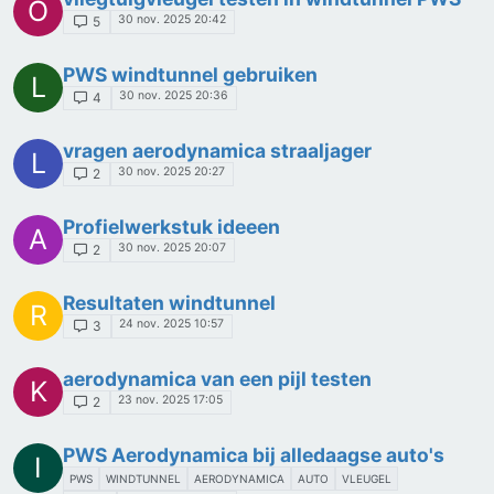
O
30 nov. 2025 20:42
5
PWS windtunnel gebruiken
L
30 nov. 2025 20:36
4
vragen aerodynamica straaljager
L
30 nov. 2025 20:27
2
Profielwerkstuk ideeen
A
30 nov. 2025 20:07
2
Resultaten windtunnel
R
24 nov. 2025 10:57
3
aerodynamica van een pijl testen
K
23 nov. 2025 17:05
2
PWS Aerodynamica bij alledaagse auto's
I
PWS
WINDTUNNEL
AERODYNAMICA
AUTO
VLEUGEL