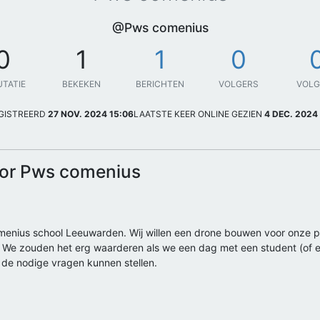
@Pws comenius
0
1
1
0
UTATIE
BEKEKEN
BERICHTEN
VOLGERS
VOL
GISTREERD
27 NOV. 2024 15:06
LAATSTE KEER ONLINE GEZIEN
4 DEC. 2024
oor Pws comenius
Comenius school Leeuwarden. Wij willen een drone bouwen voor onze
e. We zouden het erg waarderen als we een dag met een student (of 
 de nodige vragen kunnen stellen.