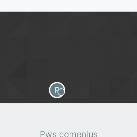
P
Offline
Pws comenius