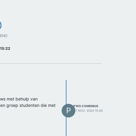
0
GEND
 15:22
 pws met behulp van
een groep studenten die met
PWS COMENIUS
P
27 NOV. 2024 15:44