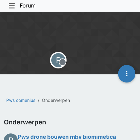
Forum
P
Offline
Pws comenius
Onderwerpen
Onderwerpen
Pws drone bouwen mbv biomimetica