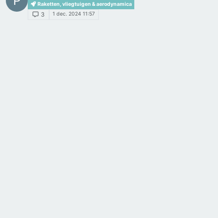
P
Raketten, vliegtuigen & aerodynamica
1 dec. 2024 11:57
3