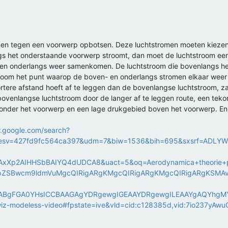
omen tegen een voorwerp opbotsen. Deze luchtstromen moeten kiezen
gs het onderstaande voorwerp stroomt, dan moet de luchtstroom een r
 en onderlangs weer samenkomen. De luchtstroom die bovenlangs het
troom het punt waarop de boven- en onderlangs stromen elkaar weer k
rtere afstand hoeft af te leggen dan de bovenlangse luchtstroom, z
ovenlangse luchtstroom door de langer af te leggen route, een tekor
onder het voorwerp en een lage drukgebied boven het voorwerp. En d
.google.com/search?
a_esv=427fd9fc564ca397&udm=7&biw=1536&bih=695&sxsrf=ADL
xXp2AIHHSbBAIYQ4dUDCA8&uact=5&oq=Aerodynamica+theorie+
JpZSBwcm9ldmVuMgcQIRigARgKMgcQIRigARgKMgcQIRigARgKSM
ABgFGA0YHsICCBAAGAgYDRgewgIGEAAYDRgewgILEAAYgAQYhgMY
-modeless-video#fpstate=ive&vld=cid:c128385d,vid:7io237yAwuQ