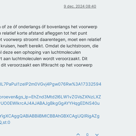
9 dec. 2024 08:40
 of ze óf onderlangs óf bovenlangs het voorwerp
elatief korte afstand afleggen tot het punt
 voorwerp stroomt daarentegen, moet een relatief
ruisen, heeft bereikt. Omdat de luchtstroom, die
al deze een ophoping van luchtmoleculen
t aan luchtmoleculen wordt veroorzaakt. Dit
it veroorzaakt een liftkracht op het voorwerp
YWIL7PaPuI1zeIP2m0VGvj4Pgw076Rw%3A17332594
proeven&gs_lp=EhZnd3Mtd2l6LW1vZGVsZXNzLXZ
AvUO0EWIkrcAJ4AJABAJgBkgGgAYYHqgEDNS40u
igXCAggQABiABBiiBMICBBAhGBXCAgUQIRigAZg
,st:0
0