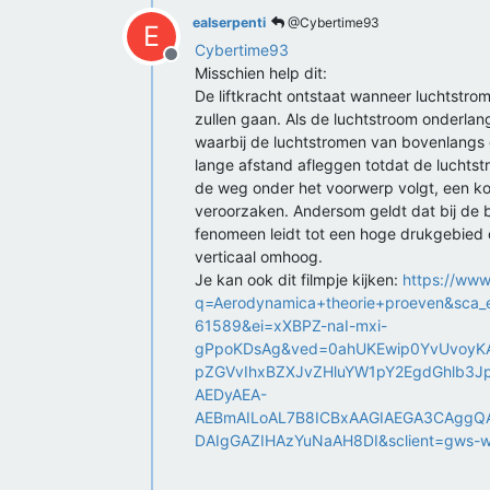
ealserpenti
@Cybertime93
E
Cybertime93
Offline
Misschien help dit:
De liftkracht ontstaat wanneer luchtstr
zullen gaan. Als de luchtstroom onderlan
waarbij de luchtstromen van bovenlangs
lange afstand afleggen totdat de luchts
de weg onder het voorwerp volgt, een ko
veroorzaken. Andersom geldt dat bij de b
fenomeen leidt tot een hoge drukgebied 
verticaal omhoog.
Je kan ook dit filmpje kijken:
https://www
q=Aerodynamica+theorie+proeven&sc
61589&ei=xXBPZ-naI-mxi-
gPpoKDsAg&ved=0ahUKEwip0YvUvoyKA
pZGVvIhxBZXJvZHluYW1pY2EgdGhlb3
AEDyAEA-
AEBmAILoAL7B8ICBxAAGIAEGA3CAggQ
DAIgGAZIHAzYuNaAH8DI&sclient=gws-wiz