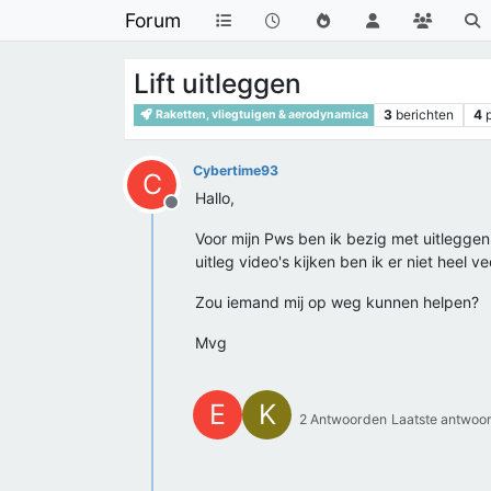
Forum
Lift uitleggen
3
berichten
4
Raketten, vliegtuigen & aerodynamica
Cybertime93
C
Hallo,
Offline
Voor mijn Pws ben ik bezig met uitleggen
uitleg video's kijken ben ik er niet heel v
Zou iemand mij op weg kunnen helpen?
Mvg
E
K
2 Antwoorden
Laatste antwoo