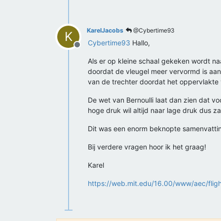
KarelJacobs
@Cybertime93
K
Cybertime93
Hallo,
Offline
Als er op kleine schaal gekeken wordt n
doordat de vleugel meer vervormd is aan d
van de trechter doordat het oppervlakte 
De wet van Bernoulli laat dan zien dat vo
hoge druk wil altijd naar lage druk dus zal
Dit was een enorm beknopte samenvatting 
Bij verdere vragen hoor ik het graag!
Karel
https://web.mit.edu/16.00/www/aec/flight