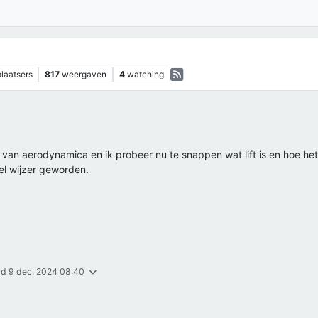
plaatsers
817
weergaven
4
watching
 van aerodynamica en ik probeer nu te snappen wat lift is en hoe het
eel wijzer geworden.
rd
9 dec. 2024 08:40