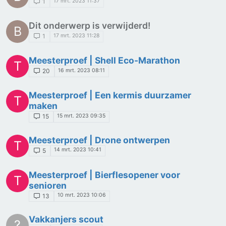
17 mrt. 2023 11:37
1
Dit onderwerp is verwijderd!
B
17 mrt. 2023 11:28
1
Meesterproef | Shell Eco-Marathon
T
16 mrt. 2023 08:11
20
Meesterproef | Een kermis duurzamer
T
maken
15 mrt. 2023 09:35
15
Meesterproef | Drone ontwerpen
T
14 mrt. 2023 10:41
5
Meesterproef | Bierflesopener voor
T
senioren
10 mrt. 2023 10:06
13
Vakkanjers scout
?