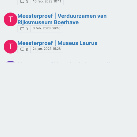
10 feb. 2023 10:11
3
Meesterproef | Verduurzamen van
T
Rijksmuseum Boerhave
3 feb. 2023 09:16
9
Meesterproef | Museus Laurus
T
24 jan. 2023 15:28
8
Meesterproef l lampjes in beenspalk
B
MEESTERPROEF
TECHNASIUM
NATUURKUNDE
ENERGIE
EXPERT
19 jan. 2023 10:11
8
Meesterproef | Klein duurzaam
T
appartement
14 dec. 2022 11:03
4
Meesterproef | Duurzaam ontwerp
T
Kluyvergebied
2 dec. 2022 16:20
2