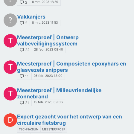
8 mrt. 2023 18:59
2
Vakkanjers
?
8 mrt. 2023 11:53
2
Meesterproef | Ontwerp
T
valbeveiligingssysteem
28 feb. 2023 08:40
22
Meesterproef | Composieten epoxyhars en
T
glasvezels snippers
26 feb. 2023 13:00
11
Meesterproef | Milieuvriendelijke
T
zonnebrand
15 feb. 2023 09:06
21
Expert gezocht voor het ontwerp van een
D
circulaire fietsbrug
TECHNASIUM
MEESTERPROEF