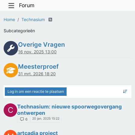
Forum
Home
Technasium
Subcategorieën
Overige Vragen
16 nov. 2025 13:00
Meesterproef
31 mrt. 2026 18:20
Log in om een reactie te plaatsen
Technasium: nieuwe spoorwegovergang
C
ontwerpen
20 jan. 2025 15:22
6
artcadia project