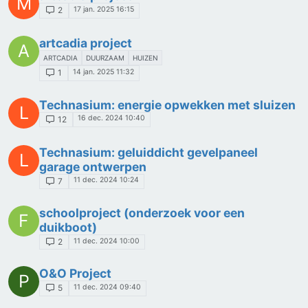
M
17 jan. 2025 16:15
2
artcadia project
A
ARTCADIA
DUURZAAM
HUIZEN
14 jan. 2025 11:32
1
Technasium: energie opwekken met sluizen
L
16 dec. 2024 10:40
12
Technasium: geluiddicht gevelpaneel
L
garage ontwerpen
11 dec. 2024 10:24
7
schoolproject (onderzoek voor een
F
duikboot)
11 dec. 2024 10:00
2
O&O Project
P
11 dec. 2024 09:40
5