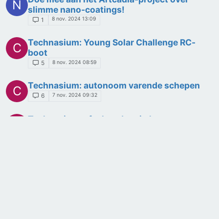
N
slimme nano-coatings!
8 nov. 2024 13:09
1
Technasium: Young Solar Challenge RC-
C
boot
8 nov. 2024 08:59
5
Technasium: autonoom varende schepen
C
7 nov. 2024 09:32
6
Technasium: afvalproduct in het
B
bierbrouwproces
31 okt. 2024 22:27
1
Technasium: Techniques to prevent
L
waterdamage to buildings
26 okt. 2024 07:24
14
Technasium: schadelijkheid koffie
B
20 okt. 2024 12:39
1