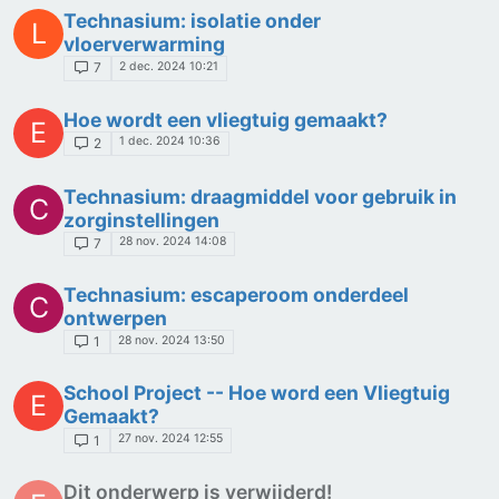
Technasium: isolatie onder
L
vloerverwarming
2 dec. 2024 10:21
7
Hoe wordt een vliegtuig gemaakt?
E
1 dec. 2024 10:36
2
Technasium: draagmiddel voor gebruik in
C
zorginstellingen
28 nov. 2024 14:08
7
Technasium: escaperoom onderdeel
C
ontwerpen
28 nov. 2024 13:50
1
School Project -- Hoe word een Vliegtuig
E
Gemaakt?
27 nov. 2024 12:55
1
Dit onderwerp is verwijderd!