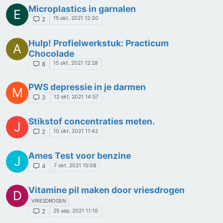
Microplastics in garnalen
E
15 okt. 2021 12:30
2
Hulp! Profielwerkstuk: Practicum
A
Chocolade
15 okt. 2021 12:28
8
PWS depressie in je darmen
M
12 okt. 2021 14:57
3
Stikstof concentraties meten.
J
10 okt. 2021 11:42
2
Ames Test voor benzine
J
7 okt. 2021 15:08
4
Vitamine pil maken door vriesdrogen
D
VRIESDROGEN
25 sep. 2021 11:10
2