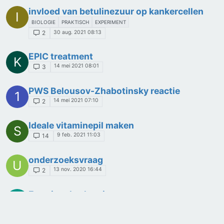
invloed van betulinezuur op kankercellen
I
BIOLOGIE
PRAKTISCH
EXPERIMENT
30 aug. 2021 08:13
2
EPIC treatment
K
14 mei 2021 08:01
3
PWS Belousov-Zhabotinsky reactie
1
14 mei 2021 07:10
2
Ideale vitaminepil maken
S
9 feb. 2021 11:03
14
onderzoeksvraag
U
13 nov. 2020 16:44
2
Emotionele chemie
J
25 okt. 2020 09:25
5