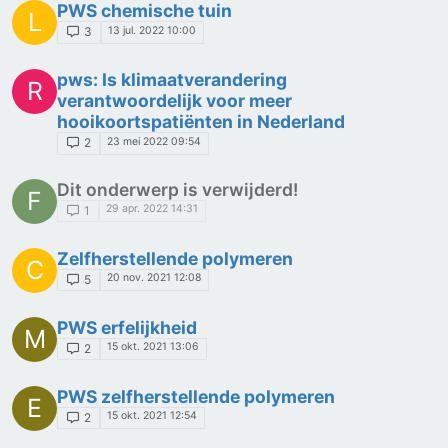
PWS chemische tuin
L
13 jul. 2022 10:00
3
pws: Is klimaatverandering
R
verantwoordelijk voor meer
hooikoortspatiënten in Nederland
23 mei 2022 09:54
2
Dit onderwerp is verwijderd!
F
29 apr. 2022 14:31
1
Zelfherstellende polymeren
C
20 nov. 2021 12:08
5
PWS erfelijkheid
M
15 okt. 2021 13:06
2
PWS zelfherstellende polymeren
E
15 okt. 2021 12:54
2