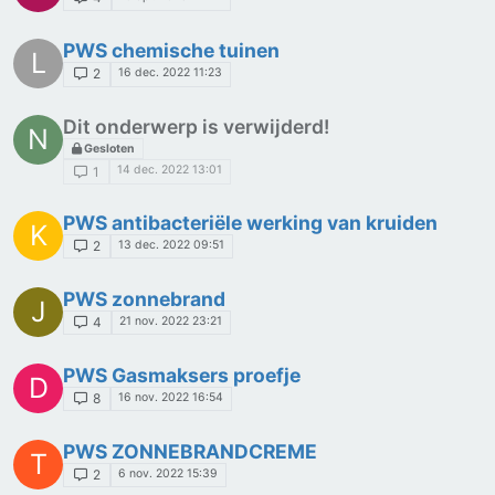
PWS chemische tuinen
L
16 dec. 2022 11:23
2
Dit onderwerp is verwijderd!
N
Gesloten
14 dec. 2022 13:01
1
PWS antibacteriële werking van kruiden
K
13 dec. 2022 09:51
2
PWS zonnebrand
J
21 nov. 2022 23:21
4
PWS Gasmaksers proefje
D
16 nov. 2022 16:54
8
PWS ZONNEBRANDCREME
T
6 nov. 2022 15:39
2