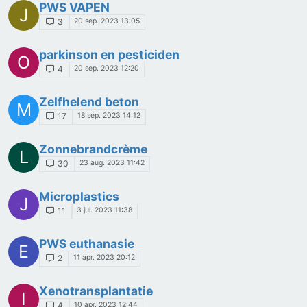
PWS VAPEN
J
20 sep. 2023 13:05
3
parkinson en pesticiden
O
20 sep. 2023 12:20
4
Zelfhelend beton
M
18 sep. 2023 14:12
17
Zonnebrandcrème
L
23 aug. 2023 11:42
30
Microplastics
J
3 jul. 2023 11:38
11
PWS euthanasie
E
11 apr. 2023 20:12
2
Xenotransplantatie
I
10 apr. 2023 12:44
4