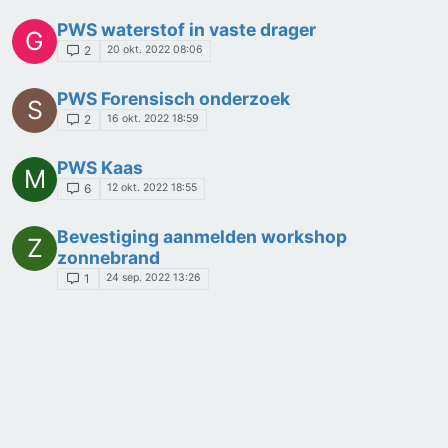
PWS waterstof in vaste drager
G
20 okt. 2022 08:06
2
PWS Forensisch onderzoek
S
16 okt. 2022 18:59
2
PWS Kaas
M
12 okt. 2022 18:55
6
Bevestiging aanmelden workshop
Z
zonnebrand
24 sep. 2022 13:26
1
Zonnebrand
A
15 sep. 2022 15:10
4
Dit onderwerp is verwijderd!
C
6 sep. 2022 18:00
1