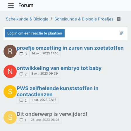
Forum
Scheikunde & Biologie
Scheikunde & Biologie Proefjes
Log in om een reactie te plaatsen
proefje omzetting in zuren van zoetstoffen
R
14 okt. 2023 17:10
3
ontwikkeling van embryo tot baby
N
8 okt. 2023 09:39
2
PWS zelfhelende kunststoffen in
S
contactlenzen
1 okt. 2023 22:12
2
Dit onderwerp is verwijderd!
S
26 sep. 2023 08:26
1