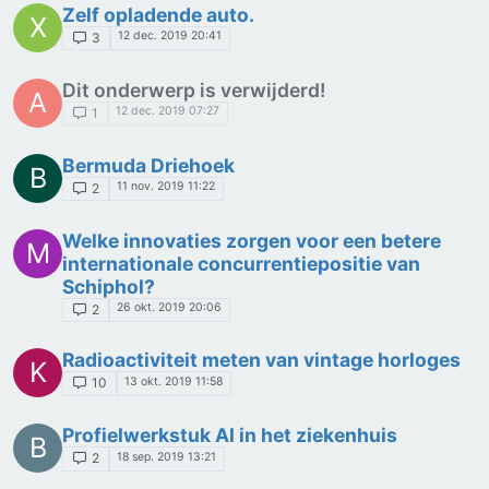
Zelf opladende auto.
X
12 dec. 2019 20:41
3
Dit onderwerp is verwijderd!
A
12 dec. 2019 07:27
1
Bermuda Driehoek
B
11 nov. 2019 11:22
2
Welke innovaties zorgen voor een betere
M
internationale concurrentiepositie van
Schiphol?
26 okt. 2019 20:06
2
Radioactiviteit meten van vintage horloges
K
13 okt. 2019 11:58
10
Profielwerkstuk AI in het ziekenhuis
B
18 sep. 2019 13:21
2