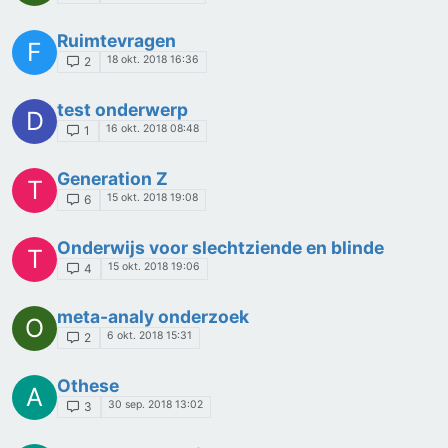
Ruimtevragen
F
18 okt. 2018 16:36
2
test onderwerp
D
16 okt. 2018 08:48
1
Generation Z
T
15 okt. 2018 19:08
6
Onderwijs voor slechtziende en blinde
T
15 okt. 2018 19:06
4
meta-analy onderzoek
O
6 okt. 2018 15:31
2
Othese
A
30 sep. 2018 13:02
3