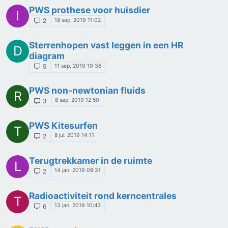
PWS prothese voor huisdier
I
18 sep. 2019 11:02
2
Sterrenhopen vast leggen in een HR
D
diagram
11 sep. 2019 19:36
5
PWS non-newtonian fluids
R
8 sep. 2019 12:50
3
PWS Kitesurfen
T
8 jul. 2019 14:11
2
Terugtrekkamer in de ruimte
L
14 jan. 2019 08:31
2
Radioactiviteit rond kerncentrales
T
13 jan. 2019 10:42
6