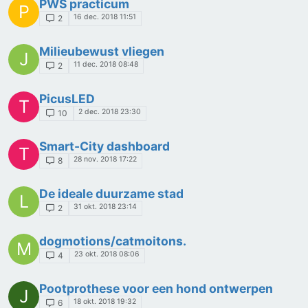
PWS practicum
P
16 dec. 2018 11:51
2
Milieubewust vliegen
J
11 dec. 2018 08:48
2
PicusLED
T
2 dec. 2018 23:30
10
Smart-City dashboard
T
28 nov. 2018 17:22
8
De ideale duurzame stad
L
31 okt. 2018 23:14
2
dogmotions/catmoitons.
M
23 okt. 2018 08:06
4
Pootprothese voor een hond ontwerpen
J
18 okt. 2018 19:32
6