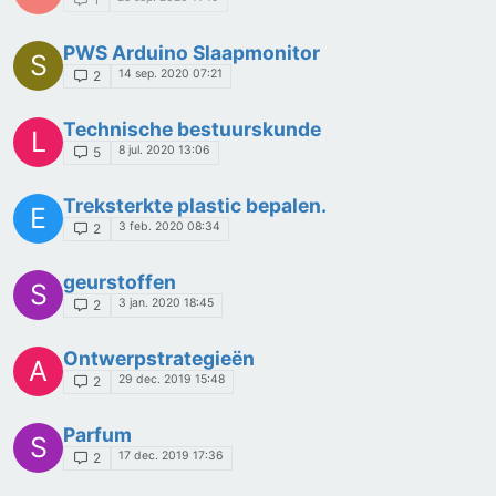
PWS Arduino Slaapmonitor
S
14 sep. 2020 07:21
2
Technische bestuurskunde
L
8 jul. 2020 13:06
5
Treksterkte plastic bepalen.
E
3 feb. 2020 08:34
2
geurstoffen
S
3 jan. 2020 18:45
2
Ontwerpstrategieën
A
29 dec. 2019 15:48
2
Parfum
S
17 dec. 2019 17:36
2