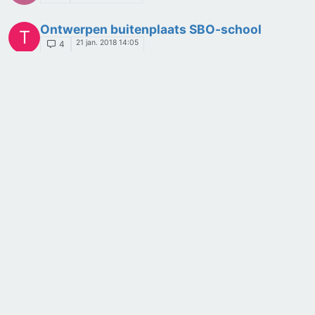
Ontwerpen buitenplaats SBO-school
T
21 jan. 2018 14:05
4
hulp bij onderwerp orkanen
A
7 jan. 2018 14:10
10
PWS complottheorieën eerste maanlanding
M
4 jan. 2018 00:46
4
Pws robotica
W
19 dec. 2017 07:02
2
Gulden snede en fibonaccireeks in de
M
architectuur
14 dec. 2017 09:54
2
Dit onderwerp is verwijderd!
J
12 dec. 2017 13:40
1