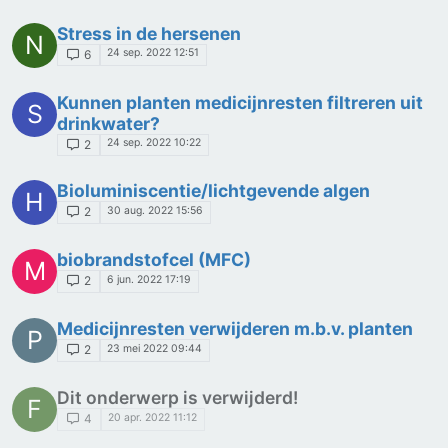
Stress in de hersenen
N
24 sep. 2022 12:51
6
Kunnen planten medicijnresten filtreren uit
S
drinkwater?
24 sep. 2022 10:22
2
Bioluminiscentie/lichtgevende algen
H
30 aug. 2022 15:56
2
biobrandstofcel (MFC)
M
6 jun. 2022 17:19
2
Medicijnresten verwijderen m.b.v. planten
P
23 mei 2022 09:44
2
Dit onderwerp is verwijderd!
F
20 apr. 2022 11:12
4