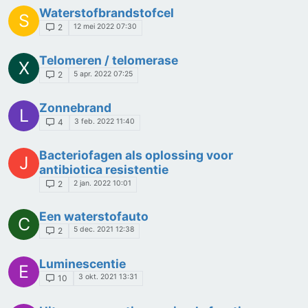
Waterstofbrandstofcel
S
12 mei 2022 07:30
2
Telomeren / telomerase
X
5 apr. 2022 07:25
2
Zonnebrand
L
3 feb. 2022 11:40
4
Bacteriofagen als oplossing voor
J
antibiotica resistentie
2 jan. 2022 10:01
2
Een waterstofauto
C
5 dec. 2021 12:38
2
Luminescentie
E
3 okt. 2021 13:31
10