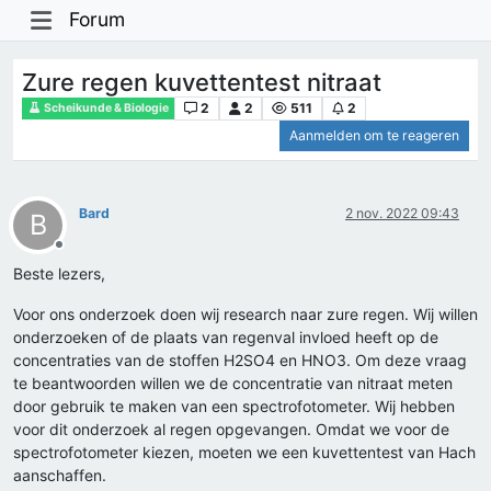
Forum
Zure regen kuvettentest nitraat
2
2
511
2
Scheikunde & Biologie
Aanmelden om te reageren
Bard
2 nov. 2022 09:43
B
Offline
Beste lezers,
Voor ons onderzoek doen wij research naar zure regen. Wij willen
onderzoeken of de plaats van regenval invloed heeft op de
concentraties van de stoffen H2SO4 en HNO3. Om deze vraag
te beantwoorden willen we de concentratie van nitraat meten
door gebruik te maken van een spectrofotometer. Wij hebben
voor dit onderzoek al regen opgevangen. Omdat we voor de
spectrofotometer kiezen, moeten we een kuvettentest van Hach
aanschaffen.