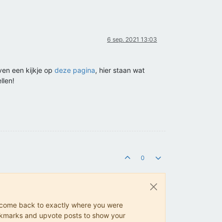
6 sep. 2021 13:03
en een kijkje op
deze pagina
, hier staan wat
llen!
0
ys come back to exactly where you were
 bookmarks and upvote posts to show your