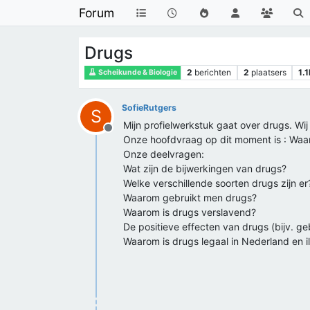
Forum
Drugs
2
berichten
2
plaatsers
1.1
Scheikunde & Biologie
SofieRutgers
S
Mijn profielwerkstuk gaat over drugs. W
Offline
Onze hoofdvraag op dit moment is : Waar
Onze deelvragen:
Wat zijn de bijwerkingen van drugs?
Welke verschillende soorten drugs zijn er
Waarom gebruikt men drugs?
Waarom is drugs verslavend?
De positieve effecten van drugs (bijv. geb
Waarom is drugs legaal in Nederland en il