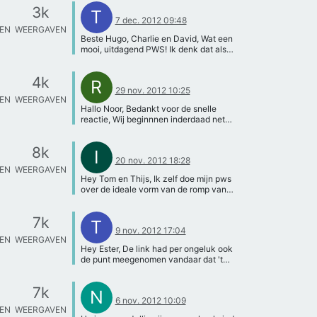
precies experimenten hiermee gaan
onze site nog even; erg nuttig. Bij meer
korreltjes kryoliet?[/quote] Maar ik
hoe een sluis zelf werkt, natuurkundig
3k
doen dan? Groeten Thijs
T
vragen help ik graag. Ik hoor van jullie.
weet helemaal niet waar ik moet
dus, kun je terug naar de basis. Waarom
7 dec. 2012 09:48
Groet, Noor
beginnen ik heb dit soort dingen nooit
hebben we de sluis, is deze hooguit om
TEN
WEERGAVEN
gedaan en ik ben vrij jong (16 maar).
water tegen te houden? En hoe houd
Beste Hugo, Charlie en David, Wat een
deze het water tegen. Wat zijn de
mooi, uitdagend PWS! Ik denk dat als
krachten van links en rechts van het
jullie dit onderwerp meer natuurkundig
water wanneer de sluis dicht is
willen gaan bekijken, dan zullen
4k
bijvoorbeeld. Probeer erachter te
moeten duiken in de theorie over de
R
29 nov. 2012 10:25
komen hoe een sluis an sich werkt. En
physische processen die komen kijken
TEN
WEERGAVEN
probeer dat toe te passen op de
bij zeilen. Je kunt dan kijken naar
Hallo Noor, Bedankt voor de snelle
Oosterscheldekering zelf. Bespreek
scheepsweerstand, aerodynamica,
reactie, Wij beginnnen inderdaad net
met je docent in hoeverre het verslag
misschien materiaal gedrag
pas, we hebben echter al wel wat
technisch moet zijn. Probeer je zo snel
enzovoorts. Als eerste stap zou ik
informatie ingewonnen, wij zijn nu
mogelijk te beperken, anders maak je
voorstellen dat jullie gaan kijken naar
8k
bezig met een schaalmodel aan het
I
het veel te breed en te ingewikkeld
alle physische processen en hoe
20 nov. 2012 18:28
bouwen van hout om daar metingen
voor jezelf. Heb je nog meer vragen? Ik
snelheid daarin van invloed is. Probeer
TEN
WEERGAVEN
mee te gaan verrichten in de waterbak,
hoor het graag. Hopend voor nu
formules te vinden waarin je dit
Hey Tom en Thijs, Ik zelf doe mijn pws
om de druk op de constructie te weten
voldoende geholpen te hebben.
verband kunt vinden. Op deze manier
over de ideale vorm van de romp van
te komen. Ik heb het boek aangevraagt
Succes! Noor
kun je iets meer focussen op 't
een zeilboot. Ik heb samen met mijn
bij onze mediatheek, want voor ons
onderwerp zodat je makkelijker een
pws partner zeilboot rompen uit
was het nog een vraag met welke
7k
passende onderzoeksvraag kunt
piepschuim gemaakt. Dit is erg goed
T
formules de kracht wordt berekend,
formuleren. Ik help jullie graag verder
9 nov. 2012 17:04
goedkoop en als je erg fijn piepschuim
bijvoorbeeld bij een waterhoogte van 4
TEN
WEERGAVEN
als jullie wa theorie hebben opgezocht!
hebt kun je het gewoon gemakkelijk
NAP.
Hey Ester, De link had per ongeluk ook
Groeten, Thijs
vormen met een schuurmachine. Ik
de punt meegenomen vandaar dat 't
vroeg me alleen wel af of je ook jullie
niet werkte:
watertank kan gebruiken om deze
http://nl.wikipedia.org/wiki/Scheepswe
rompen te testen als er geen
7k
erstand -> (kopieren naar adres balk).
N
workshops zijn, omdat we onze boten
6 nov. 2012 10:09
De formule die jij geeft is equivalent
wel graag willen testen en de
TEN
WEERGAVEN
aan de tweede formule op de website.
workshop zat al vol.. Met vriendelijke