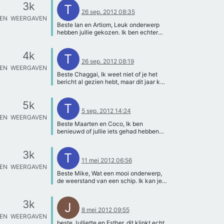
verschillende bedrijven die hier mee
3k
helemaal wat je bedoelt met
T
werken en waar jullie mogelijk langs
26 sep. 2012 08:35
'verschillende componenten', maar als
kunnen gaan! Tocardo is een van de
TEN
WEERGAVEN
je de definitie van het crossproduct
eerste nederlandse bedrijven dat
Beste Ian en Artiom, Leuk onderwerp
opzoekt weet je meteen waarom de
energie haalt uit deze
hebben jullie gekozen. Ik ben echter
grootte een gewone vermenigvuldiging
getijdenbewegingen, en op hun site
bang dat de TU niet een echte zeilboot
is. Wat betreft het materiaal van de
staat veel informatie over hun turbines.
heeft om jullie automaat te kunnen
rotor, als je de 3 variabelen in de
4k
Dit is een ingewikkeld artikel, maar er
testen. Op de TU werken we namelijk
T
formule bekijkt, zie je daar ergens een
26 sep. 2012 08:19
staan enkele basisformules in die jullie
vrijwel altijd met modellen. Als jullie op
afhankelijkheid die iets met materiaal
TEN
WEERGAVEN
een eind op weg kunnen helpen. Als er
een echte boot tests willen doen, denk
te maken heeft? Als je informatie zoekt
Beste Chaggai, Ik weet niet of je het
vragen zijn, hoor ik ze graag! Succes!
ik dat jullie een botenmaker of
op: magnus effect cylinder; vind je wel
bericht al gezien hebt, maar dit jaar kan
Gr, Noor
jachthaven moeten proberen te
nuttige informatie. Ik hoop je hiermee
er geen Sleeptank workshop meer
bereiken. Hebben jullie niet misschien
weer een beetje op weg te hebben
plaatsvinden. Ik kan je wel aanbieden
nog kennissen die een zeilbootje
5k
geholpen! Groeten Thijs
om op het spreekuur langs te komen,
T
hebben? Ik help jullie graag, maar een
5 sep. 2012 14:24
hiervoor moet je je aanmelden via de
zeilboot kan ik jullie niet mee helpen
TEN
WEERGAVEN
website. Verder ben ik benieuwd naar
helaas. Groeten Thijs
Beste Maarten en Coco, Ik ben
of je al goede informatie hebt
benieuwd of jullie iets gehad hebben
gevonden over golfweerstand? Ik hoor
aan de site die ik jullie gegeven heb.
graag van je. Groeten Thijs
Kan ik jullie verder nog ergens mee
3k
helpen? Ik hoor 't graag. Groeten Thijs
T
11 mei 2012 06:56
TEN
WEERGAVEN
Beste Mike, Wat een mooi onderwerp,
de weerstand van een schip. Ik kan je
vertellen dat er veel informatie te
vinden is op internet, die voldoende is
3k
om een experiment voor je PWS te
J
8 mei 2012 09:55
verzinnen. Begin maar eens met kijken
TEN
WEERGAVEN
op:
beste Julliette en Esther, dit klinkt echt