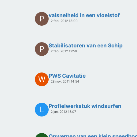
valsnelheid in een vloeistof
P
2 feb. 2012 13:00
Stabilisatoren van een Schip
P
2 feb. 2012 12:50
PWS Cavitatie
W
28 nov. 2011 14:54
Profielwerkstuk windsurfen
L
2 jan. 2012 15:07
Onwerpen van een klein speedboo