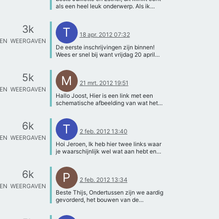
http://nl.wikipedia.org/wiki/Scheepswe
als een heel leuk onderwerp. Als ik
erstand. Ook op ons forum kun je heel
jullie zo hoor willen jullie eigenlijk
veel informatie en handige links
kijken naar wat de meest
vinden, maar ik wil je vooral meegeven
3k
efficiente/optimale houding is van de
T
dat ScholierenLAB twee keer per jaar
18 apr. 2012 07:32
hand als een zwemmer aan het
een 'sleeptank' workshop geeft. Deze
TEN
WEERGAVEN
zwemmen is. Het is altijd handig om dit
workshop is volgens mij precies wat je
De eerste inschrijvingen zijn binnen!
dan al zo veel mogelijk te specificeren.
wil. Kijk ook op: http://scholierenlab-
Wees er snel bij want vrijdag 20 april
Wat ik uit jullie verhaal lees is dat jullie
test.tudelft.nl/practicum/workshop/slee
gaat de inschrijving dicht.
willen kijken naar de spreiding van de
ptank/. De volgende workshop zal
vingers en de hoek waarin de hand
5k
namelijk in september of oktober dit
M
staat. Dit zou ik dan ook in de vraag
jaar worden gegeven. Heb ik je
21 mrt. 2012 19:51
formuleren. De deelvragen zijn
TEN
WEERGAVEN
hiermee goed op weg geholpen?
vervolgens van toepassing op de
Hallo Joost, Hier is een link met een
Groeten Thijs
hoofdvraag en zo kan je bijvoorbeeld
schematische afbeelding van wat het
het onderzoek in stappen doen of
zou moeten worden:
opsplitsen in kleinere onderzoekjes die
http://www.agentschapnl.nl/onderwerp
6k
bij elkaar de hoofdvraag kunnen
/de-zee-potentieel-onuitputtelijke-
T
beantwoorden. Jullie kunnen het wel
2 feb. 2012 13:40
energiebron-voor-korea Ik wil een
TEN
WEERGAVEN
even laten weten aan mij als jullie het
model maken waarbij een turbine gaat
Hoi Jeroen, Ik heb hier twee links waar
geformuleerd hebben, dan kan ik er
draaien door de luchtstroming die
je waarschijnlijk wel wat aan hebt en
voor jullie nog wel even naar kijken. Als
wordt opgewekt door het
een deel van het hydromechanica 1
je dit gaat onderzoeken is het heel
hoogteverschil van het water. We
dictaat van maritieme techniek
raadzaam om ervoor te zorgen dat je
hebben nog niet echt een
6k
geschreven door dhr J.A Keuning. Als
P
per onderzoek 1 parameter onderzoekt
hoofdonderzoeksvraag, maar wat
2 feb. 2012 13:34
je nog uitgebreider info wilt over
en dat de rest niet kan varieren. Ik denk
waarschijnlijk een van de
TEN
WEERGAVEN
stabiliteit, dan kan ik je een ander
dat het dan ook lastig is als je gaat
onderzoeksdoelen wordt, is het
Beste Thijs, Ondertussen zijn we aardig
dictaat geven, maar dat heb ik nu nog
zagen om dit goed te doen. Hebben
verband vinden tussen de amplitude
gevorderd, het bouwen van de
niet digitaal. Maar je moet maar even
jullie al gedacht aan het gieten van
van de golf en de hoeveelheid energie
modellen is bijna klaar en we zijn
laten weten als je dat nodig hebt.
gips in een schoonmaak- (of dokters-)
die je kunt opwekken m.b.v. de turbine
begonnen met de theorie. Ik heb even
http://nl.wikipedia.org/wiki/Stabiliteit_(s
handschoen. Als je deze tijdens de