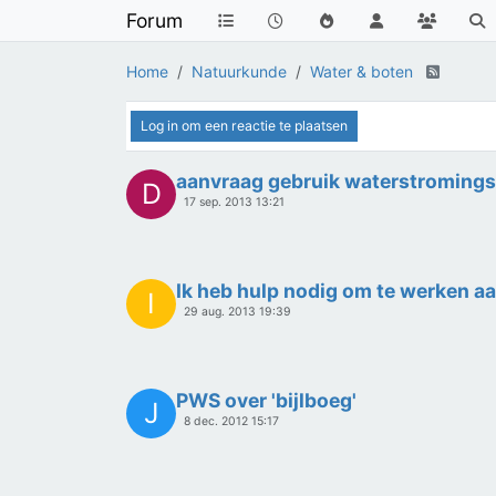
Pws Sturen met een boot
J
10 sep. 2013 14:52
aanvraag gebruik waterstromings-
D
17 sep. 2013 13:21
Ik heb hulp nodig om te werken aa
I
29 aug. 2013 19:39
PWS over 'bijlboeg'
J
8 dec. 2012 15:17