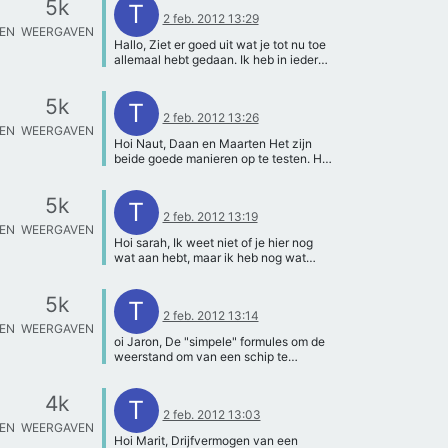
5k
(als dat wel mogelijk is). Maar dit levert
een vraagje tussendoor: De
T
chip) Groetjes Thijs
harding op een bepaalde stand zet, dan
natuurlijk een aantal problemen op
2 feb. 2012 13:29
weerstandcoefficient is een constante,
heb je een paar dagen later een flink
TEN
WEERGAVEN
zoals je hierboven al zag. Groeten,
maar aan de andere kant is het een
aantal samples waarmee je kan testen.
Hallo, Ziet er goed uit wat je tot nu toe
Maarten
functie van het Reynholdsgetal. Hoe zit
Hoe je dit testen het beste kan doen
allemaal hebt gedaan. Ik heb in ieder
dit precies? In welke mate speelt het
zal ik even navragen, ivm krachten
geval een hoofdstuk uit het eerstejaars
Reynholdsgetal echt mee in de totale
meten. Dit is volgens mij wel lastig.
dictaat hydromechanica 1, van Dr.Ir.
sleepkracht? Alvast bedankt! Groet,
5k
Hierover horen jullie nog van mij. ik
J.A. Keuning voor je. Hier kan je de
T
Pieter en Sjoerd
2 feb. 2012 13:26
hoop dat jullie hier iets aan hebben en
meeste antwoorden op je vragen
TEN
WEERGAVEN
als er dingen nog onduidelijk zijn of je
hebben. Voor toegang tot deze link,
Hoi Naut, Daan en Maarten Het zijn
nog vragen hebt, dan hoor ik het graag.
stuur mij een berichtje via de PM. Je
beide goede manieren op te testen. Het
groetjes, Joost
hebt wrijvingsweerstand,
voordeel van een geul waar het het
golfweerstand en drukweerstand en
model doorheen trekt is dat het water
samen vormen deze de totale
5k
voor het model vlak is. Bij stromend
T
weerstand. Dit staat verder uitgelegt in
2 feb. 2012 13:19
water is dat lastig voor elkaar te krijgen
het dictaat. 0,075/(Re-2)^2 is gelijk
TEN
WEERGAVEN
en dan is de toestand van het water
aan de wrijvingsweerstand, dus niet de
Hoi sarah, Ik weet niet of je hier nog
niet helemaal het zelfde bij
totale weerstand en V is inderdaad de
wat aan hebt, maar ik heb nog wat
verschillende testen. Maar in stromend
snelheid van het schip. Er zijn wel
goede websites gevonden over de
water kan je weer langer testen en
andere methodes om de weerstand van
putjes in golfballen. Ik hoop dat ik niet
hoef je niet een enorme tank te
5k
een schip te benaderen, maar niet om
te laat kom hiermee. Groeten, Thijs
T
bouwen, omdat als de geul ophoud je
exact te berekenen. En deze methodes
2 feb. 2012 13:14
http://www.aerospaceweb.org/questio
moet stoppen. Jullie kunnen het
TEN
WEERGAVEN
zijn vrij ingewikkeld. Zoals de Holtrop-
n/aerodynamics/q0215.shtml
proberen om verschillende bulben te
oi Jaron, De "simpele" formules om de
Mennen berekening. Als je nog meer
http://www.howstuffworks.com/questio
testen, de verschillen zullen alleen heel
weerstand om van een schip te
vragen hebt, hoor ik het graag. Groetjes
n37.htm
klein zijn. Een bulb verminderd de
bepalen zijn empirisch, dat betekend
Thijs
golfmakende weerstand en de
dat ze gebaseerd zijn op
4k
golfmakende weerstand is iets van 10
waarnemingen. Deze formules gelden
T
tot 15 procent van de totale weerstand.
2 feb. 2012 13:03
dan voor een type schepen, zoals
TEN
WEERGAVEN
En je kan de gehele golfmakende
bijvoorbeeld zeilschepen of container
Hoi Marit, Drijfvermogen van een
weerstand niet nul maken. Dus je zult
schepen. Dus als de forumules voor