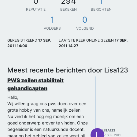
0
294
1
REPUTATIE
BEKEKEN
BERICHTEN
1
0
VOLGERS
VOLGEND
GEREGISTREERD
17 SEP.
LAATSTE KEER ONLINE GEZIEN
17 SEP.
2011 14:06
2011 14:27
Meest recente berichten door Lisa123
PWS zeilen stabiliteit
gehandicapten
Hallo,
Wij willen graag ons pws doen over een
grote hobby van ons, namelijk zeilen.
Nu vind ik het nog erg moeilijk om een
goed onderwerp erover te vinden. Onze
begeleider is een natuurkunde docent,
LISA123
L
maar op het gebied van zeilen weet hij
17 SEP. 2011