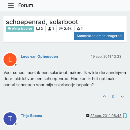
Forum
schoepenrad, solarboot
2
1
2.9k
1
Water & boten
Aanmelden om te reageren
Loes van Opheusden
19 sep. 2011 10:33
L
Offline
Voor school moet ik een solarboot maken. Ik wilde die aandrijven
door middel van een schoepenrad. Hoe kan ik het optimale
aantal schoepen voor mijn solarbootje bepalen?
0
Thijs Bosma
22 sep. 2011 08:43
T
Offline