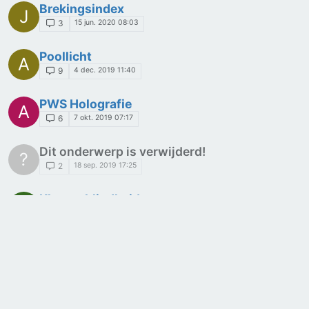
Brekingsindex
J
15 jun. 2020 08:03
3
Poollicht
A
4 dec. 2019 11:40
9
PWS Holografie
A
7 okt. 2019 07:17
6
Dit onderwerp is verwijderd!
?
18 sep. 2019 17:25
2
Kleurenblindheid
R
15 sep. 2019 15:25
3
Dit onderwerp is verwijderd!
A
13 sep. 2019 10:49
1
PWS laser pincet
I
3 apr. 2019 08:35
3