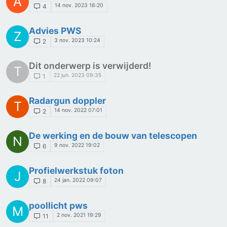
A
14 nov. 2023 16:20
4
Advies PWS
Z
3 nov. 2023 10:24
2
Dit onderwerp is verwijderd!
T
22 jun. 2023 09:35
1
Radargun doppler
T
14 nov. 2022 07:01
2
De werking en de bouw van telescopen
N
9 nov. 2022 19:02
6
Profielwerkstuk foton
J
24 jan. 2022 09:07
8
poollicht pws
M
2 nov. 2021 19:29
11