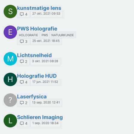
kunstmatige lens
S
27 okt. 2021 09:53
4
PWS Holografie
E
HOLOGRAFIE
PWS
NATUURKUNDE
25 okt. 2021 18:45
3
Lichtsnelheid
M
3 okt. 2021 08:28
2
Holografie HUD
H
17 jun. 2021 11:52
4
Laserfysica
?
13 sep. 2020 12:41
2
Schlieren Imaging
L
1 sep. 2020 18:34
4