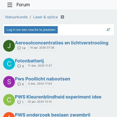
Forum
Natuurkunde
Laser & optica
Log in om een reactie te plaatsen
Aerosolconcentraties en lichtverstrooiing
J
14 apr. 2026 07:28
14
Fotonbatterij
C
11 dec. 2025 11:37
9
Pws Poollicht nabootsen
S
3 dec. 2024 17:04
6
PWS Kleurenblindheid experiment idee
C
20 jan. 2024 13:14
1
PWS onderzoek beslaan zwembril