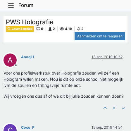
Forum
PWS Holografie
6
2
4.1k
2
Laser & optica
Aanmelden om te reageren
Anoqi.1
13 sep. 2019 10:52
A
Offline
Voor ons profielwerkstuk over Holografie zouden wij zelf een
Hologram willen maken. Nou is dit op onze school niet mogelijk
ivm de spullen en trillingsvrije ruimte ect.
Wij vroegen ons dus af of we dit bij jullie zouden kunnen doen?
0
Coco_P
15 sep. 2019 14:54
C