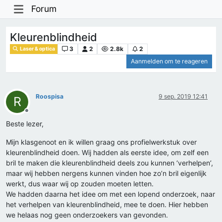
Forum
Kleurenblindheid
3
2
2.8k
2
Laser & optica
Aanmelden om te reageren
Roospisa
9 sep. 2019 12:41
R
Offline
Beste lezer,
Mijn klasgenoot en ik willen graag ons profielwerkstuk over
kleurenblindheid doen. Wij hadden als eerste idee, om zelf een
bril te maken die kleurenblindheid deels zou kunnen ‘verhelpen’,
maar wij hebben nergens kunnen vinden hoe zo’n bril eigenlijk
werkt, dus waar wij op zouden moeten letten.
We hadden daarna het idee om met een lopend onderzoek, naar
het verhelpen van kleurenblindheid, mee te doen. Hier hebben
we helaas nog geen onderzoekers van gevonden.