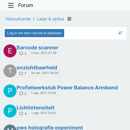
Forum
Natuurkunde
Laser & optica
Log in om een reactie te plaatsen
Barcode scanner
E
2 nov. 2011 07:29
2
onzichtbaarheid
T
24 okt. 2011 09:24
7
Profielwerkstuk Power Balance Armband
P
1 sep. 2011 13:00
2
Lichtintensiteit
P
1 sep. 2011 12:42
4
pws holografie experiment