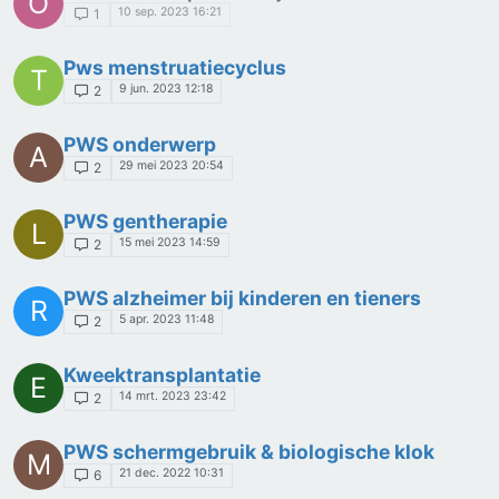
O
10 sep. 2023 16:21
1
Pws menstruatiecyclus
T
9 jun. 2023 12:18
2
PWS onderwerp
A
29 mei 2023 20:54
2
PWS gentherapie
L
15 mei 2023 14:59
2
PWS alzheimer bij kinderen en tieners
R
5 apr. 2023 11:48
2
Kweektransplantatie
E
14 mrt. 2023 23:42
2
PWS schermgebruik & biologische klok
M
21 dec. 2022 10:31
6