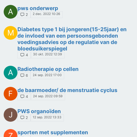
pws onderwerp
A
2 dec. 2022 10:26
2
Diabetes type 1 bij jongeren(15-25jaar) en
M
de invloed van een persoonsgebonden
voedingsadvies op de regulatie van de
bloedsuikerspiegel
30 okt. 2022 12:39
4
Radiotherapie op cellen
A
24 sep. 2022 17:00
6
de baarmoeder/ de menstruatie cyclus
F
24 sep. 2022 09:59
4
PWS organoïden
J
12 sep. 2022 13:33
2
sporten met supplementen
Z