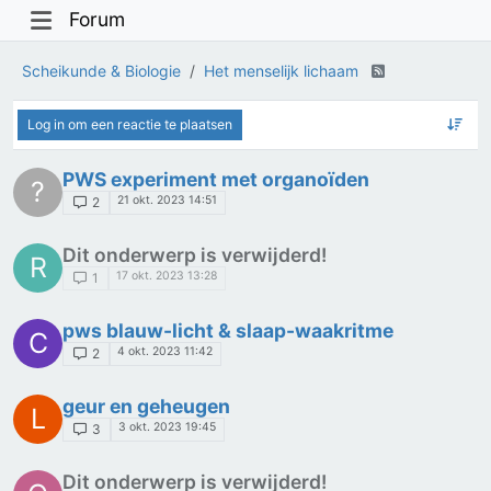
Forum
Scheikunde & Biologie
Het menselijk lichaam
Log in om een reactie te plaatsen
PWS experiment met organoïden
?
21 okt. 2023 14:51
2
Dit onderwerp is verwijderd!
R
17 okt. 2023 13:28
1
pws blauw-licht & slaap-waakritme
C
4 okt. 2023 11:42
2
geur en geheugen
L
3 okt. 2023 19:45
3
Dit onderwerp is verwijderd!