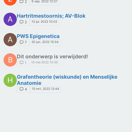
9 sep. 2022 12:37
2
Hartritmestoornis; AV-Blok
A
13 jul. 2022 10:02
2
PWS Epigenetica
A
20 jun. 2022 15:34
7
Dit onderwerp is verwijderd!
B
15 mei 2022 10:35
1
Grafentheorie (wiskunde) en Menselijke
H
Anatomie
15 mrt. 2022 12:44
4
Ergonomische muis.
T
10 jan. 2022 13:23
2
3D Bioprinting
C
8 dec. 2021 13:01
2