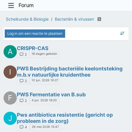
Forum
Scheikunde & Biologie
Bacteriën & virussen
Log in om een reactie te plaatsen
CRISPR-CAS
A
18 dagen geleden
2
PWS Bestrijding bacteriële keelontsteking
I
m.b.v natuurlijke kruidenthee
10 jun. 2026 19:27
2
PWS Fermentatie van B.sub
F
4 jun. 2026 18:20
2
Pws antibiotica resistentie (gericht op
J
probleem in de zorg)
26 mei 2026 15:47
4