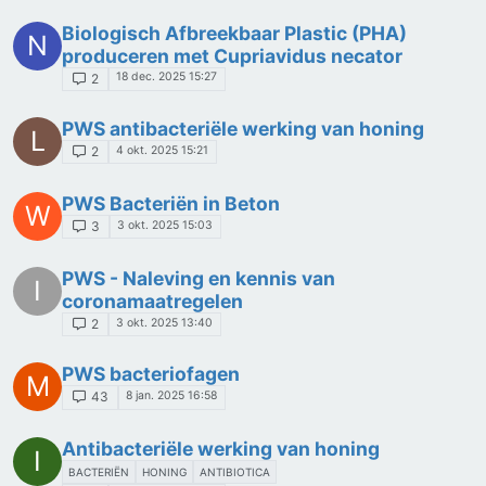
Biologisch Afbreekbaar Plastic (PHA)
N
produceren met Cupriavidus necator
18 dec. 2025 15:27
2
PWS antibacteriële werking van honing
L
4 okt. 2025 15:21
2
PWS Bacteriën in Beton
W
3 okt. 2025 15:03
3
PWS - Naleving en kennis van
I
coronamaatregelen
3 okt. 2025 13:40
2
PWS bacteriofagen
M
8 jan. 2025 16:58
43
Antibacteriële werking van honing
I
BACTERIËN
HONING
ANTIBIOTICA