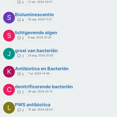
21 okt. 2024 10:07
2
Bioluminescentie
S
25 sep. 2024 11:27
9
lichtgevende algen
S
8 sep. 2024 20:24
2
groei van bacteriën
J
25 aug. 2024 20:35
2
Antibiotica en Bacteriën
K
7 jul. 2024 14:46
2
denitrificerende bacteriën
C
29 apr. 2024 20:13
2
PWS antibiotica
L
16 apr. 2024 08:03
2