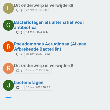
Dit onderwerp is verwijderd!
L
27 mrt. 2024 12:47
1
Bacteriofagen als alternatief voor
G
antibiotica
14 feb. 2024 12:56
5
Pseudomonas Aeruginosa (Alkaan
R
Afbrekende Bacteriën)
26 nov. 2023 15:53
2
Dit onderwerp is verwijderd!
R
21 nov. 2023 14:04
1
bacteriofagen
J
10 nov. 2023 10:43
8
Bacteriofagen
A
29 okt. 2023 21:39
2