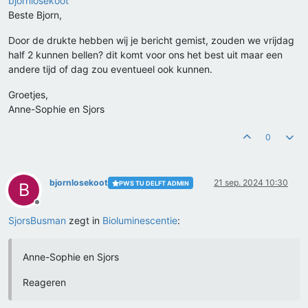
bjornlosekoot
Beste Bjorn,
Door de drukte hebben wij je bericht gemist, zouden we vrijdag
half 2 kunnen bellen? dit komt voor ons het best uit maar een
andere tijd of dag zou eventueel ook kunnen.
Groetjes,
Anne-Sophie en Sjors
0
bjornlosekoot
21 sep. 2024 10:30
PWS TU DELFT ADMIN
B
Offline
SjorsBusman
zegt in
Bioluminescentie
:
Anne-Sophie en Sjors
Reageren