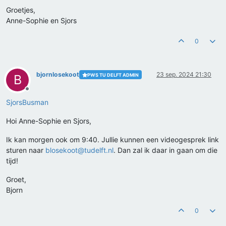
Groetjes,
Anne-Sophie en Sjors
0
bjornlosekoot
23 sep. 2024 21:30
PWS TU DELFT ADMIN
B
Offline
SjorsBusman
Hoi Anne-Sophie en Sjors,
Ik kan morgen ook om 9:40. Jullie kunnen een videogesprek link
sturen naar
blosekoot@tudelft.nl
. Dan zal ik daar in gaan om die
tijd!
Groet,
Bjorn
0