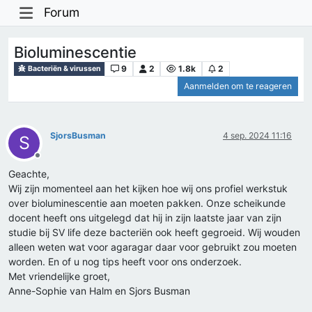
Forum
Bioluminescentie
9
2
1.8k
2
Bacteriën & virussen
Aanmelden om te reageren
SjorsBusman
4 sep. 2024 11:16
S
Offline
Geachte,
Wij zijn momenteel aan het kijken hoe wij ons profiel werkstuk
over bioluminescentie aan moeten pakken. Onze scheikunde
docent heeft ons uitgelegd dat hij in zijn laatste jaar van zijn
studie bij SV life deze bacteriën ook heeft gegroeid. Wij wouden
alleen weten wat voor agaragar daar voor gebruikt zou moeten
worden. En of u nog tips heeft voor ons onderzoek.
Met vriendelijke groet,
Anne-Sophie van Halm en Sjors Busman