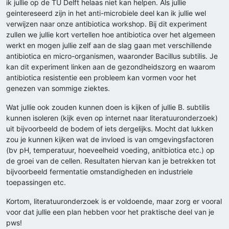
ik jullie op de TU Delft helaas niet kan helpen. Als jullie
geintereseerd zijn in het anti-microbiele deel kan ik jullie wel
verwijzen naar onze antibiotica workshop. Bij dit experiment
zullen we jullie kort vertellen hoe antibiotica over het algemeen
werkt en mogen jullie zelf aan de slag gaan met verschillende
antibiotica en micro-organismen, waaronder Bacillus subtilis. Je
kan dit experiment linken aan de gezondheidszorg en waarom
antibiotica resistentie een probleem kan vormen voor het
genezen van sommige ziektes.
Wat jullie ook zouden kunnen doen is kijken of jullie B. subtilis
kunnen isoleren (kijk even op internet naar literatuuronderzoek)
uit bijvoorbeeld de bodem of iets dergelijks. Mocht dat lukken
zou je kunnen kijken wat de invloed is van omgevingsfactoren
(bv pH, temperatuur, hoeveelheid voeding, anitbiotica etc.) op
de groei van de cellen. Resultaten hiervan kan je betrekken tot
bijvoorbeeld fermentatie omstandigheden en industriele
toepassingen etc.
Kortom, literatuuronderzoek is er voldoende, maar zorg er vooral
voor dat jullie een plan hebben voor het praktische deel van je
pws!