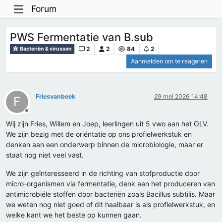
Forum
PWS Fermentatie van B.sub
2
2
84
2
Bacteriën & virussen
Aanmelden om te reageren
Friesvanbeek
29 mei 2026 14:48
F
Offline
Wij zijn Fries, Willem en Joep, leerlingen uit 5 vwo aan het OLV.
We zijn bezig met de oriëntatie op ons profielwerkstuk en
denken aan een onderwerp binnen de microbiologie, maar er
staat nog niet veel vast.
We zijn geïnteresseerd in de richting van stofproductie door
micro-organismen via fermentatie, denk aan het produceren van
antimicrobiële stoffen door bacteriën zoals Bacillus subtilis. Maar
we weten nog niet goed of dit haalbaar is als profielwerkstuk, en
welke kant we het beste op kunnen gaan.