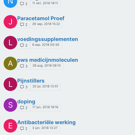
N
11 okt. 2018 18:11
2
Paracetamol Proef
J
29 sep. 2018 15:22
2
voedingssupplementen
L
8 sep. 2018 09:36
2
pws medicijnmoleculen
A
28 aug. 2018 08:10
3
Pijnstillers
L
20 jul. 2018 13:51
3
doping
S
17 jun. 2018 18:16
2
Antibacteriële werking
E
3 jun. 2018 13:27
2