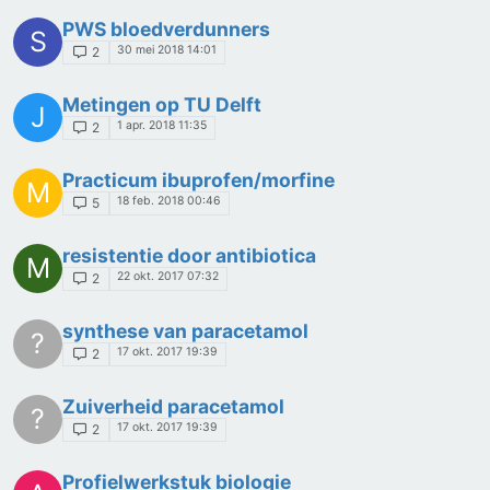
PWS bloedverdunners
S
30 mei 2018 14:01
2
Metingen op TU Delft
J
1 apr. 2018 11:35
2
Practicum ibuprofen/morfine
M
18 feb. 2018 00:46
5
resistentie door antibiotica
M
22 okt. 2017 07:32
2
synthese van paracetamol
?
17 okt. 2017 19:39
2
Zuiverheid paracetamol
?
17 okt. 2017 19:39
2
Profielwerkstuk biologie