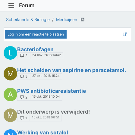
Forum
Scheikunde & Biologie
Medicijnen
Log in om een reactie te plaatsen
Bacteriofagen
L
24 nov. 2018 14:42
2
Het scheiden van aspirine en paracetamol.
M
27 okt. 2018 15:24
5
PWS antibioticaresistentie
A
15 okt. 2018 10:04
2
Dit onderwerp is verwijderd!
M
15 okt. 2018 06:51
1
Werking van sotalol