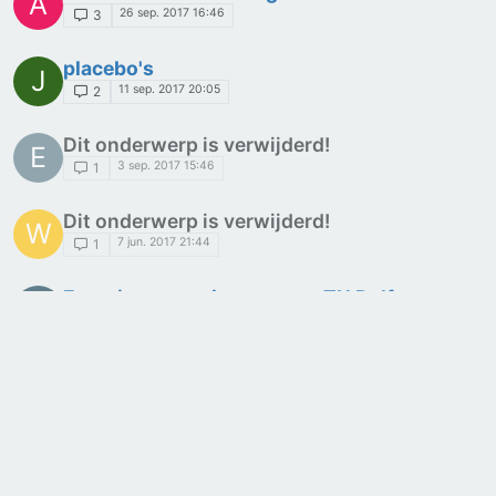
A
26 sep. 2017 16:46
3
placebo's
J
11 sep. 2017 20:05
2
Dit onderwerp is verwijderd!
E
3 sep. 2017 15:46
1
Dit onderwerp is verwijderd!
W
7 jun. 2017 21:44
1
Experimenten uitvoeren op TU Delft
V
4 apr. 2017 17:52
2
Stimulerende middelen
K
3 feb. 2017 15:07
8
Needleless Injections
S
29 sep. 2016 09:23
5