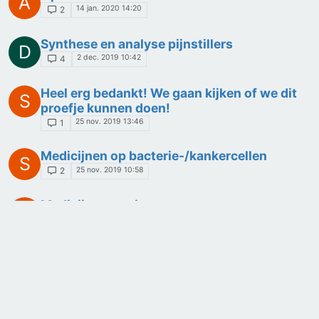
A
14 jan. 2020 14:20
2
Synthese en analyse pijnstillers
D
2 dec. 2019 10:42
4
Heel erg bedankt! We gaan kijken of we dit
S
proefje kunnen doen!
25 nov. 2019 13:46
1
Medicijnen op bacterie-/kankercellen
S
25 nov. 2019 10:58
2
Medicijnresten in water
N
18 nov. 2019 08:35
2
gereguleerde medicijnafgifte
S
11 nov. 2019 09:38
4
Verschil aantonen acetylsalicylzuur in een
V
nieuwe en oude aspirine tablet