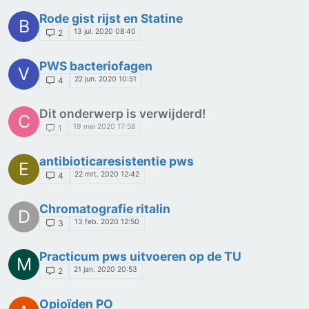
Rode gist rijst en Statine
B
13 jul. 2020 08:40
2
PWS bacteriofagen
V
22 jun. 2020 10:51
4
Dit onderwerp is verwijderd!
C
19 mei 2020 17:58
1
antibioticaresistentie pws
E
22 mrt. 2020 12:42
4
Chromatografie ritalin
D
13 feb. 2020 12:50
3
Practicum pws uitvoeren op de TU
M
21 jan. 2020 20:53
2
Opioïden PO