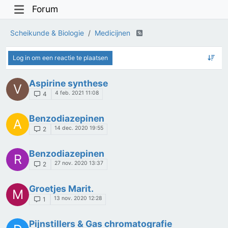
Forum
Scheikunde & Biologie
Medicijnen
Log in om een reactie te plaatsen
Aspirine synthese
V
4 feb. 2021 11:08
4
Benzodiazepinen
A
14 dec. 2020 19:55
2
Benzodiazepinen
R
27 nov. 2020 13:37
2
Groetjes Marit.
M
13 nov. 2020 12:28
1
Pijnstillers & Gas chromatografie