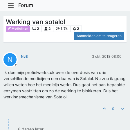
Forum
Werking van sotalol
2
2
1.7k
2
Medicijnen
Aanmelden om te reageren
NvE
3 okt. 2018 08:00
N
Offline
Ik doe mijn profielwerkstuk over de overdosis van drie
verschillende medicijnen een daarvan is Sotalol. Nu zou ik graag
willen weten hoe het medicijn werkt. Dus gaat het aan bepaalde
enzymen vastzitten om zo de werking te blokkeren. Dus het
werkingsmechanisme van Sotalol.
0
8 dagen later