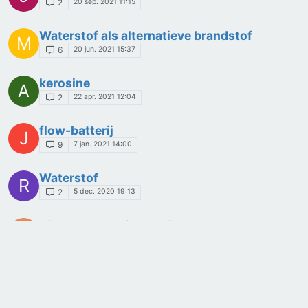
20 sep. 2021 11:15
2
Waterstof als alternatieve brandstof
M
20 jun. 2021 15:37
6
kerosine
A
22 apr. 2021 12:04
2
flow-batterij
J
7 jan. 2021 14:00
9
Waterstof
R
5 dec. 2020 19:13
2
Dit onderwerp is verwijderd!
S
14 nov. 2020 15:50
1
PWS waterstof/brandstofcel
S
6 nov. 2020 11:27
2