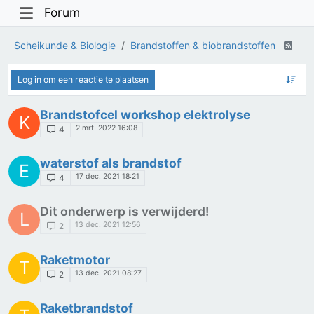
Forum
Scheikunde & Biologie
Brandstoffen & biobrandstoffen
Log in om een reactie te plaatsen
Brandstofcel workshop elektrolyse
K
2 mrt. 2022 16:08
4
waterstof als brandstof
E
17 dec. 2021 18:21
4
Dit onderwerp is verwijderd!
L
13 dec. 2021 12:56
2
Raketmotor
T
13 dec. 2021 08:27
2
Raketbrandstof