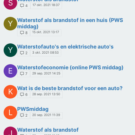
S
17 okt. 2021 18:37
4
Waterstof als brandstof in een huis (PWS
Y
middag)
15 okt. 2021 13:17
8
Waterstofauto's en elektrische auto's
Y
3 okt. 2021 08:53
2
Waterstofeconomie (online PWS middag)
E
29 sep. 2021 14:25
7
Wat is de beste brandstof voor een auto?
K
28 sep. 2021 13:50
6
PWSmiddag
L
20 sep. 2021 11:39
2
Waterstof als brandstof
J