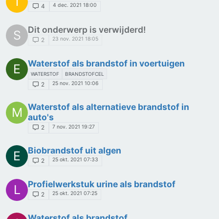
T
4 dec. 2021 18:00
4
Dit onderwerp is verwijderd!
S
23 nov. 2021 18:05
2
Waterstof als brandstof in voertuigen
E
WATERSTOF
BRANDSTOFCEL
25 nov. 2021 10:06
2
Waterstof als alternatieve brandstof in
M
auto's
7 nov. 2021 19:27
2
Biobrandstof uit algen
E
25 okt. 2021 07:33
2
Profielwerkstuk urine als brandstof
L
25 okt. 2021 07:25
2
Waterstof als brandstof